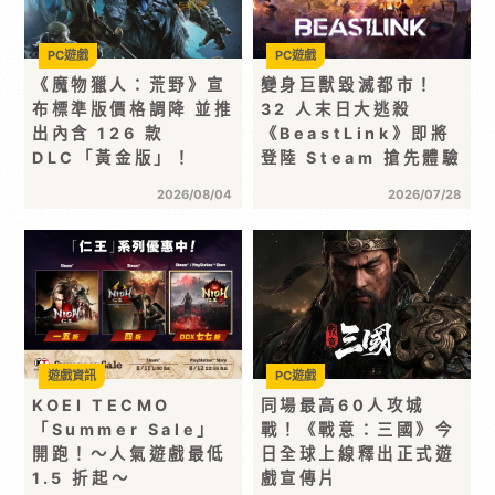
PC遊戲
PC遊戲
《魔物獵人：荒野》宣
變身巨獸毀滅都市！
布標準版價格調降 並推
32 人末日大逃殺
出內含 126 款
《BeastLink》即將
DLC「黃金版」！
登陸 Steam 搶先體驗
2026/08/04
2026/07/28
遊戲資訊
PC遊戲
KOEI TECMO
同場最高60人攻城
「Summer Sale」
戰！《戰意：三國》今
開跑！～人氣遊戲最低
日全球上線釋出正式遊
1.5 折起～
戲宣傳片