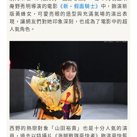
庵野秀明導演的電影
《新・假面騎士》
中，飾演新
版黃蜂女，可愛亮眼的造型與充滿氣場的演出表
現，讓網友們對她印象深刻，也成為了電影中的超
人氣角色。
西野的熱戀對象「山田裕貴」也是十分人氣的演
員，過去以特攝片《海賊戰隊豪快者》飾演豪快藍