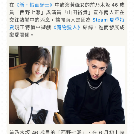
在
《新・假面騎士》
中飾演黃蜂女的前乃木坂 46 成
員「西野七瀨」與演員「山田裕貴」宣布兩人正在
交往熱戀中的消息，據聞兩人是因為
Steam 夏季特
賣
現正特價中遊戲
《魔物獵人》
結緣，進而發展成
戀愛關係。
前乃木坂 46 成員的「西野七瀨」，在 6 月初上映