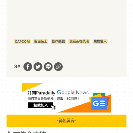
CAPCOM
假面騎士
動作遊戲
東京卍復仇者
魔物獵人
分享 :
尚無留言
▼
▼