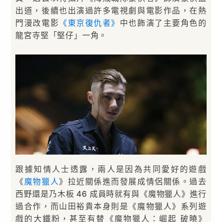
出道，後續也出演過許多電視劇與電影作品，在熱
門漫改電影
《東京復仇者》
中也飾演了主要角色的
龍宮寺堅「堅仔」一角。
跟據知情人士透露，兩人是因為共同愛好的遊戲
《
魔物獵人
》拉近關係進而發展成情侶關係。過去
西野還是乃木板 46 成員時就有與《魔物獵人》進行
過合作，而山田裕貴本身則是《魔物獵人》系列遊
戲的大鐵粉，甚至有替《魔物獵人：崛起 破曉》