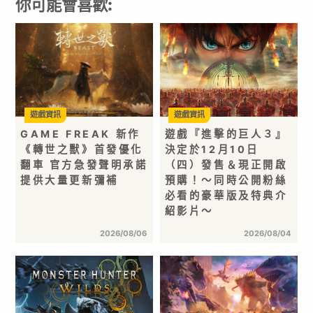
你可能會喜歡:
遊戲資訊
遊戲資訊
GAME FREAK 新作
遊戲『進擊的巨人３』
《轉世之獸》首發優化
決定於12月10日
翻車 官方急發聲明承諾
（四）發售＆現正開啟
提供大量更新彌補
預購！～同時公開粉絲
必看的豪華版及特典介
紹影片～
2026/08/06
2026/08/04