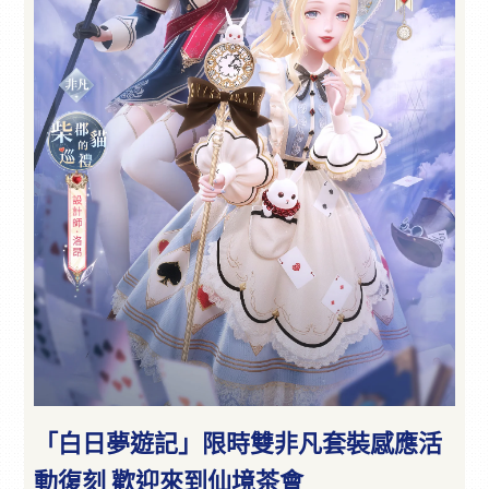
「白日夢遊記」限時雙非凡套裝感應活
動復刻 歡迎來到仙境茶會