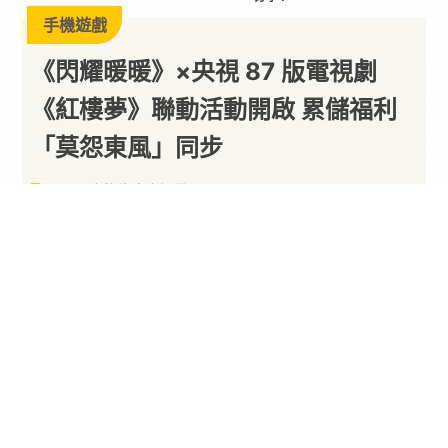
分享 :
手機遊戲
《閃耀暖暖》×央視 87 版電視劇
《紅樓夢》聯動活動開啟 累儲福利
「莫怨東風」同步
以下內容皆為廠商提供
By
PARA新聞
2024/06/20
由品玩邦藝術與疊紙遊戲聯合發行的次世代 3D 手
遊《
閃耀暖暖
》於今（20）日迎來版本更新，《閃
耀暖暖》×央視 87 版電視劇《紅樓夢》
聯動
活動開
啟，同步上線「莫怨東風」限時稀有服飾累儲福
利；「怡紅公子」稀有服飾福利活動開啟；「綺櫳
秋光」全新場景互動及動態背景禮包限時上線；
「巡花贈禮」累儲福利限時開啟；「時裝秀」限時