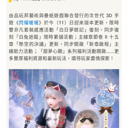
由品玩邦藝術與疊紙遊戲聯合發行的次世代 3D 手
遊《
閃耀暖暖
》於今（11）日迎來版本更新，限時
雙非凡套裝感應活動「白日夢遊記」復刻，同步復
刻「白兔迷蹤」限時累儲活動；主線章節卷 Ⅱ 十五
章「懸空的決議」更新，同步開啟「新章啟程」主
線助力活動；「甜夢心願」系列福利活動開啟……更
多豐厚福利資源和最新玩法，還待玩家盡情探索！