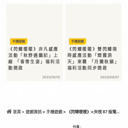
手機遊戲
手機遊戲
《閃耀暖暖》非凡感應
《閃耀暖暖》雙閃耀限
活動「秋野遇鵝記」上
時感應活動「煙霞洞
線 「香雪生姿」福利活
天」來襲 「月團秋韻」
動開啟
福利活動同步開啟
2023/10/12
2023/09/27
首頁 >
遊戲資訊
>
手機遊戲
> 《閃耀暖暖》×央視 87 版電視
劇《紅樓夢》聯動活動開啟 累儲福利「莫怨東風」同
步