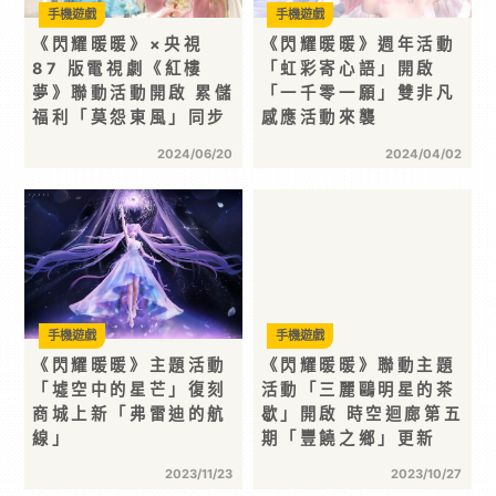
手機遊戲
手機遊戲
《閃耀暖暖》×央視
《閃耀暖暖》週年活動
87 版電視劇《紅樓
「虹彩寄心語」開啟
夢》聯動活動開啟 累儲
「一千零一願」雙非凡
福利「莫怨東風」同步
感應活動來襲
2024/06/20
2024/04/02
手機遊戲
手機遊戲
《閃耀暖暖》主題活動
《閃耀暖暖》聯動主題
「墟空中的星芒」復刻
活動「三麗鷗明星的茶
商城上新「弗雷迪的航
歇」開啟 時空迴廊第五
線」
期「豐饒之鄉」更新
2023/11/23
2023/10/27