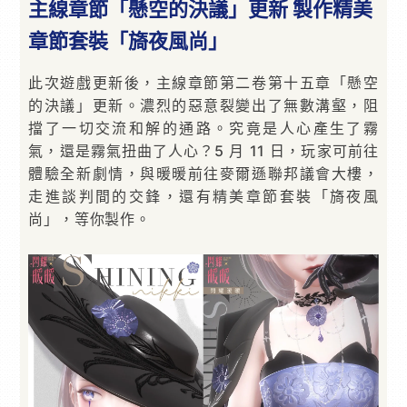
主線章節「懸空的決議」更新 製作精美
章節套裝「旖夜風尚」
此次遊戲更新後，主線章節第二卷第十五章「懸空
的決議」更新。濃烈的惡意裂變出了無數溝壑，阻
擋了一切交流和解的通路。究竟是人心產生了霧
氣，還是霧氣扭曲了人心？5 月 11 日，玩家可前往
體驗全新劇情，與暖暖前往麥爾遜聯邦議會大樓，
走進談判間的交鋒，還有精美章節套裝「旖夜風
尚」，等你製作。