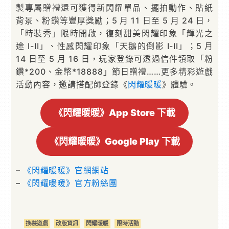
製專屬贈禮還可獲得新閃耀單品、擺拍動作、貼紙
背景、粉鑽等豐厚獎勵；5 月 11 日至 5 月 24 日，
「時裝秀」限時開啟，復刻甜美閃耀印象「輝光之
途 I-II」、性感閃耀印象「天鵝的倒影 I-II」；5 月
14 日至 5 月 16 日，玩家登錄可透過信件領取「粉
鑽*200、金幣*18888」節日贈禮……更多精彩遊戲
活動內容，邀請搭配師登錄《
閃耀暖暖
》體驗。
《閃耀暖暖》App Store 下載
《閃耀暖暖》Google Play 下載
–
《閃耀暖暖》官網網站
–
《閃耀暖暖》官方粉絲團
換裝遊戲
改版資訊
閃耀暖暖
限時活動