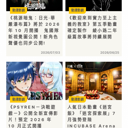
動漫影劇
動漫影劇
《桃源暗鬼：日光·華
《歡迎來到實力至上主
嚴瀑布篇》將於 2026
義的教室》第五季動畫
年 10 月開播 鬼國隊
確定製作 綾小路二年
新視覺圖公開！新角色
級篇故事將持續展開
聲優也同步公開!
2026/07/03
2026/06/25
動漫影劇
動漫影劇
《PSYREN－決戰遊
人氣日本動畫《迷宮
戲－》公開全新宣傳影
飯》「迷宮探索展」7
片！預定 2026 年
月強勢登陸
10 月正式開播
INCUBASE Arena