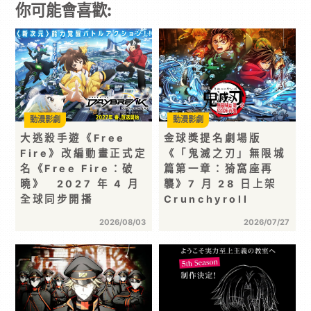
你可能會喜歡:
動漫影劇
動漫影劇
大逃殺手遊《Free
金球獎提名劇場版
Fire》改編動畫正式定
《「鬼滅之刃」無限城
名《Free Fire：破
篇第一章：猗窩座再
曉》 2027 年 4 月
襲》7 月 28 日上架
全球同步開播
Crunchyroll
2026/08/03
2026/07/27