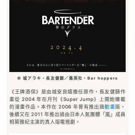
© 城アラキ・長友健篩／集英社・Bar hoppers
《王牌酒保》是由城安良嬉擔任原作，長友健篩作
畫從 2004 年在月刊《Super Jump》上開始連載
的漫畫作品。本作在 2006 年曾有推出過
動畫
版，
後續又在 2011 年推出過由日本人氣團體「嵐」成員
相葉雅紀主演的真人版電視劇。