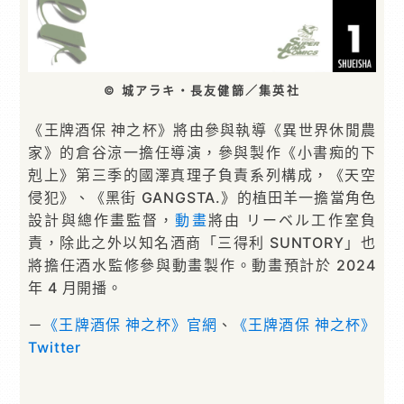
© 城アラキ・長友健篩／集英社
《王牌酒保 神之杯》將由參與執導《異世界休閒農
家》的倉谷涼一擔任導演，參與製作《小書痴的下
剋上》第三季的國澤真理子負責系列構成，《天空
侵犯》、《黑街 GANGSTA.》的植田羊一擔當角色
設計與總作畫監督，
動畫
將由 リーベル工作室負
責，除此之外以知名酒商「三得利 SUNTORY」也
將擔任酒水監修參與動畫製作。動畫預計於 2024
年 4 月開播。
－
《王牌酒保 神之杯》官網
、
《王牌酒保 神之杯》
Twitter