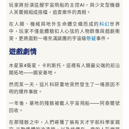
玩家將扮演這艘宇宙飛船的主控AI，與少女型機器
人芙蕾姆組成搭檔，追查案件的真相。
在人類、機械與地外生命體交織而成的
科幻
世界
中，玩家不僅能體驗扣人心弦的人物群像與戲劇衝
突，更將面對一場充滿謎團的宇宙級
懸疑
事件。
遊戲劇情
木星第4衛星，卡利斯托。這裡有人類最尖端的前沿
開拓地——錫安基地。
然而某一天，這片科研重地突然發生了一場原因不
明的爆炸事故。
一年後，基地的殘骸被載人宇宙飛船——阿泰爾號
回收。
在那殘骸之中，人們尋獲了裝有天才宇航科學家錫