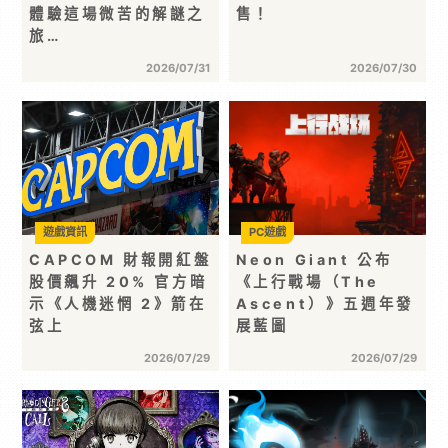
體驗這場微苦的解謎之
售！
旅…
2026/07/31
2026/07/30
遊戲資訊
PC遊戲
CAPCOM 財報開紅盤
Neon Giant 公布
股價飆升 20% 官方暗
《上行戰場（The
示《人機迷惘 2》箭在
Ascent）》五週年發
弦上
展藍圖
2026/07/29
2026/07/29