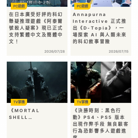
PC遊戲
PC遊戲
在日本廣受好評的科幻
Annapurna
懸疑推理遊戲《阿泰爾
Interactive 正式推
號殺人疑案》現已正式
出《D-Topia》，⼀
支持繁體中文及簡體中
場探索 AI 與⼈類未來
文！
的科幻敘事冒險
2026/07/28
2026/07/15
TV掌機
TV掌機
《MORTAL
《決勝時刻：黑色行
SHELL…
動》PS4、PS5 版本
出現作弊手段 無良駭客
行為恐影響多人遊戲進
度