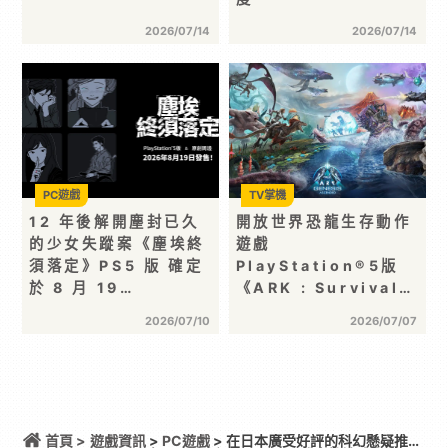
2026/07/14
2026/07/14
PC遊戲
TV掌機
12 年後解開塵封已久
開放世界恐龍生存動作
的少女失蹤案《塵埃終
遊戲
須落定》PS5 版 確定
PlayStation®5版
於 8 月 19…
《ARK : Survival…
2026/07/10
2026/07/07
首頁 >
遊戲資訊
>
PC遊戲
> 在日本廣受好評的科幻懸疑推理