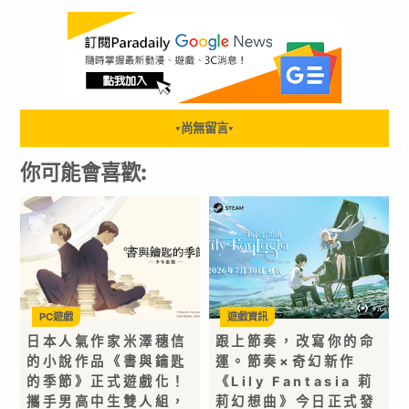
尚無留言
▼
▼
你可能會喜歡:
PC遊戲
遊戲資訊
日本人氣作家米澤穗信
跟上節奏，改寫你的命
的小說作品《書與鑰匙
運。節奏×奇幻新作
的季節》正式遊戲化！
《Lily Fantasia 莉
攜手男高中生雙人組，
莉幻想曲》今日正式發