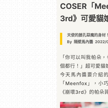
COSER「Me
3rd》可愛
天使的臉孔惡魔的身材
By
隔壁馬內醬
2022/
「你可以叫我帕朵，
個都行！」超可愛貓
今天馬內醬要介紹的 
「Meenfox」，
《崩壞3rd》的帕朵