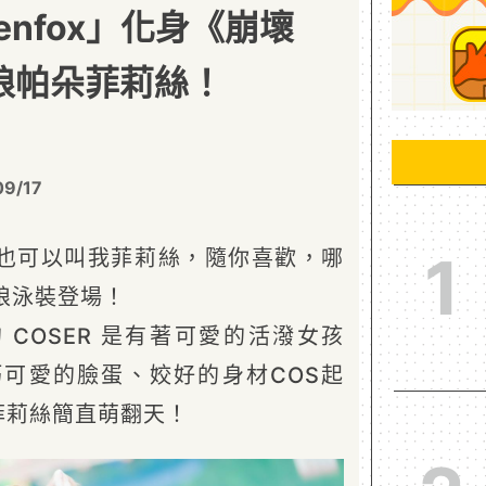
enfox」化身《崩壞
貓娘帕朵菲莉絲！
！
09/17
1
也可以叫我菲莉絲，隨你喜歡，哪
娘泳裝登場！
COSER 是有著可愛的活潑女孩
小巧可愛的臉蛋、姣好的身材COS起
菲莉絲簡直萌翻天！