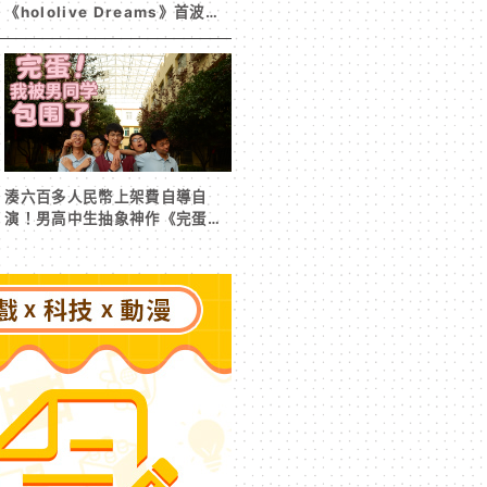
《hololive Dreams》首波夏
日活動今日開跑 白銀諾艾爾等
5 位人氣成員泳裝卡池同步解鎖
湊六百多人民幣上架費自導自
演！男高中生抽象神作《完蛋！
我被男同學包圍了》突然爆紅