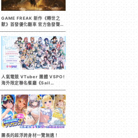
GAME FREAK 新作《轉世之
獸》首發優化翻車 官方急發聲明
承諾提供大量更新彌補
人氣電競 VTuber 團體 VSPO!
海外限定聯名餐廳《Sail
Beyond！～駛向更遠的彼方
～》今夏登場！
團長的超浮誇身材一覽無遺！