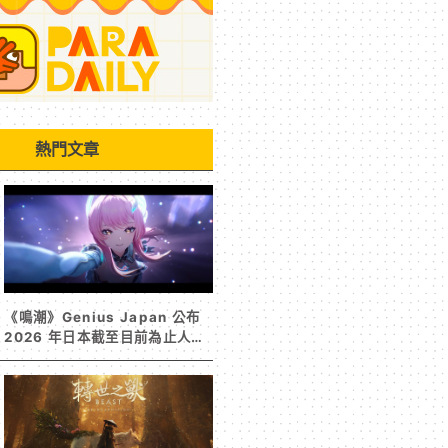
熱門文章
《鳴潮》Genius Japan 公布
2026 年日本截至目前為止人氣
歌單《遠航星的告別》&《自無
垠處歸航之星》入榜