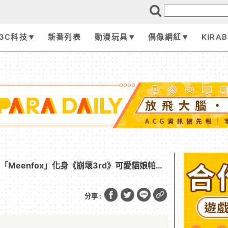
3C科技
新番列表
動漫玩具
偶像網紅
KIRA
ER「Meenfox」化身《崩壞3rd》可愛貓娘帕朵
分享 :