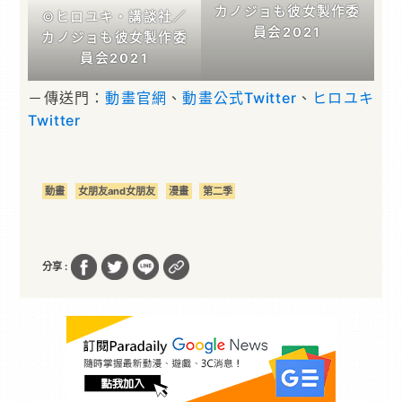
カノジョも彼女製作委
©ヒロユキ・講談社／
員会2021
カノジョも彼女製作委
員会2021
－傳送門：
動畫官網
、
動畫公式Twitter
、
ヒロユキ
Twitter
動畫
女朋友and女朋友
漫畫
第二季
分享 :