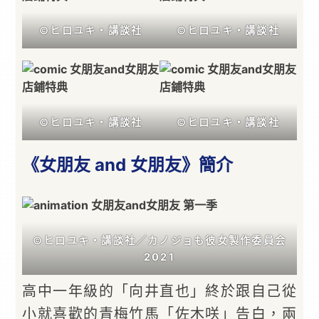
©ヒロユキ・講談社
©ヒロユキ・講談社
©ヒロユキ・講談社
©ヒロユキ・講談社
《女朋友 and 女朋友》簡介
©ヒロユキ・講談社／カノジョも彼女製作委員会
2021
高中一年級的「向井直也」終於跟自己從
小就喜歡的青梅竹馬「佐木咲」告白，兩