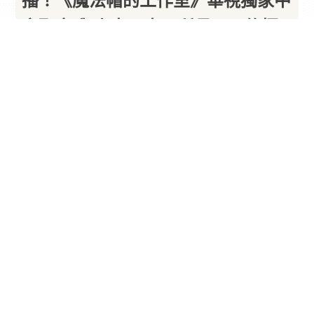
播！《魔法帽的工作室》華視獨家中
文配音 與小夫、大原所長、五條悟
等熟悉聲線一同踏入魔法世界
以下內容由廠商提供
By
PARA新聞
2026/08/05