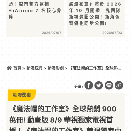
頭！越南警方逮捕
嚴瀑布篇》將於 2026
HiAnime 7 名核心骨
年 10 月開播 鬼國隊
幹
新視覺圖公開！新角色
聲優也同步公開!
2026/07/07
2026/07/03
首頁 >
動漫玩具
>
動漫影劇
> 《魔法帽的工作室》全球熱銷
900 萬冊! 動畫版 8/9 華視獨家電視首播！《魔法帽的
工作室》華視獨家中文配音 與小夫、大原所長、五條
悟等熟悉聲線一同踏入魔法世界
分享 :
動漫影劇
《魔法帽的工作室》全球熱銷 900
萬冊! 動畫版 8/9 華視獨家電視首