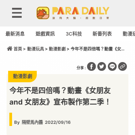
最新消息
遊戲資訊
3C科技
新番列表
動漫
首頁 >
動漫玩具
>
動漫影劇
> 今年不是四倍嗎？動畫《女朋
友 and 女朋友》宣布製作第二季！
分享 :
動漫影劇
今年不是四倍嗎？動畫《女朋友
and 女朋友》宣布製作第二季！
By
隔壁馬內醬
2022/09/16