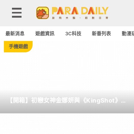
Tag:
truthgpt
最新消息
遊戲資訊
3C科技
新番列表
動漫
-
手機遊戲
Paradaily
-
遊
【開箱】初戀女神金娜妍與《KingShot》再
戲
度合作！攜手焦糖楓、柒息地推出「國王燒
烤節」活動
｜