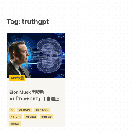
動
Tag: truthgpt
漫
二
次
元
APP軟體
｜
Elon Musk 開發新
AI「TruthGPT」！自爆正在
購買大量顯卡！
3C
AI
ChatGPT
Elon Musk
NVIDIA
OpenAI
truthgpt
科
Twitter