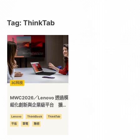
動
Tag: ThinkTab
漫
二
次
元
3C科技
｜
MWC2026／Lenovo 透過模
組化創新與企業級平台 擴展
可信任 AI 商業運算版圖
3C
Lenovo
ThinkBook
ThinkTab
平板
筆電
聯想
科