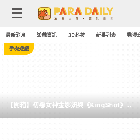
Tag:
ThinkTab
最新消息
遊戲資訊
3C科技
新番列表
動漫
-
手機遊戲
Paradaily
-
遊
【開箱】初戀女神金娜妍與《KingShot》再
戲
度合作！攜手焦糖楓、柒息地推出「國王燒
烤節」活動
｜