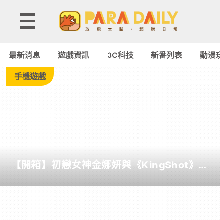
Tag:
Steam
最新消息
遊戲資訊
3C科技
新番列表
動漫
Machine
手機遊戲
-
Paradaily
-
【開箱】初戀女神金娜妍與《KingShot》再
遊
度合作！攜手焦糖楓、柒息地推出「國王燒
烤節」活動
戲