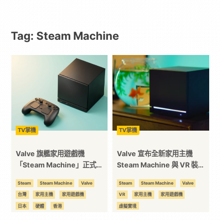
｜
Tag: Steam Machine
動
漫
二
次
TV掌機
TV掌機
元
Valve 旗艦家用遊戲機
Valve 宣布全新家用主機
「Steam Machine」正式在
Steam Machine 與 VR 裝置
台港日同步上架
Steam Frame 今夏正式發售
｜
Steam
Steam Machine
Valve
Steam
Steam Machine
Valve
台灣
家用主機
家用遊戲機
VR
家用主機
家用遊戲機
3C
日本
硬體
香港
虛擬實境