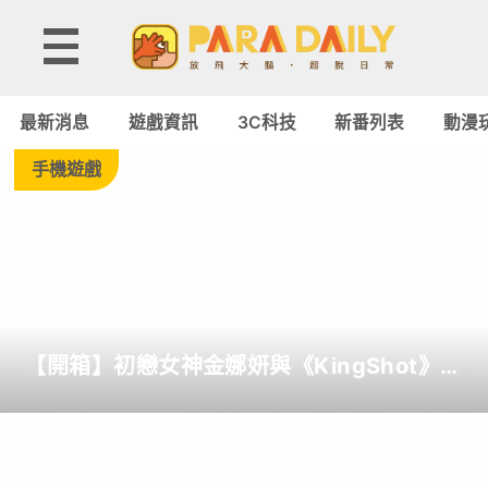
Tag:
Silk
最新消息
遊戲資訊
3C科技
新番列表
動漫
Road
手機遊戲
-
Paradaily
-
【開箱】初戀女神金娜妍與《KingShot》再
遊
度合作！攜手焦糖楓、柒息地推出「國王燒
烤節」活動
戲