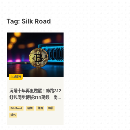
｜
Tag: Silk Road
動
漫
二
次
3C科技
元
沉睡十年再度甦醒！絲路312
錢包同步轉帳314萬鎂 尚餘
4130萬鎂引發關注
｜
Silk Road
暗網
絲路
轉帳
錢包
3C