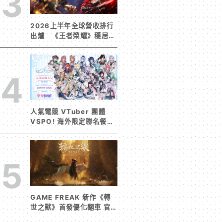
3
2026上半年全球營收排行
出爐 《王者榮耀》穩居榜
首《寒霜啟示錄》緊追在
後！
4
人氣電競 VTuber 團體
VSPO! 海外限定聯名餐廳
《Sail Beyond！～駛向
更遠的彼方～》今夏登場！
5
GAME FREAK 新作《轉
世之獸》首發優化翻車 官
方急發聲明承諾提供大量更