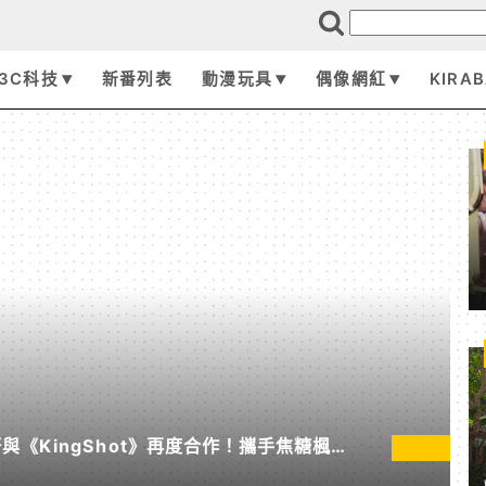
3C科技
新番列表
動漫玩具
偶像網紅
KIRA
《KingShot》再度合作！攜手焦糖楓、
節」活動