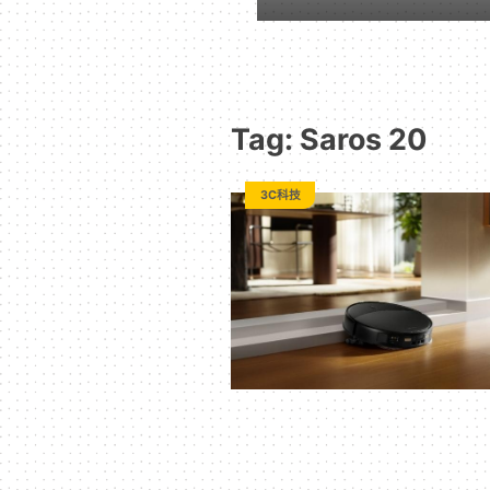
｜
動
Tag: Saros 20
漫
3C科技
二
次
元
｜
3C