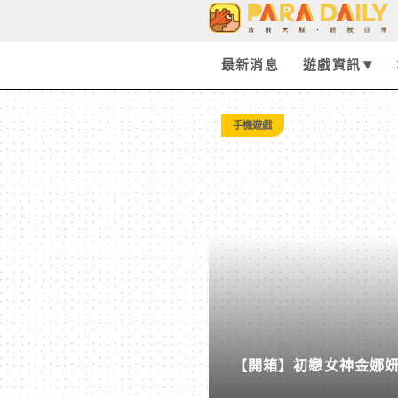
Tag:
Saros
最新消息
遊戲資訊
20
手機遊戲
-
Paradaily
-
遊
【開箱】初戀女神金娜妍與
戲
柒息地推出「國王燒烤