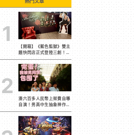
熱門文章
1
【開箱】《藍色監獄》雙主
題快閃店正式登陸三創！造
景與限定周邊搶先看
2
湊六百多人民幣上架費自導
自演！男高中生抽象神作
《完蛋！我被男同學包圍
了》突然爆紅