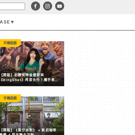
BASE
手機遊戲
手機遊戲
【開箱】初戀女神金娜妍與
《KingShot》再度合作！攜手焦糖
楓、柒息地推出「國王燒烤節」活動
手機遊戲
【開箱】《蛋仔派對》 × 凱岩咖啡 歡慶 4 周年聯名活動
【開箱】《蛋仔派對》 × 凱岩咖啡
歡慶 4 周年聯名活動