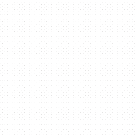
科
技
全
方
位
資
訊
平