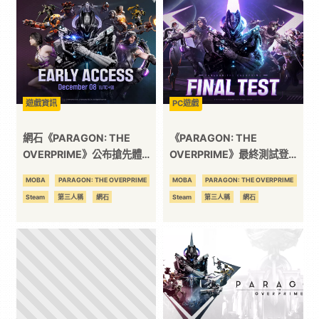
3C
科
技
遊戲資訊
PC遊戲
網石《PARAGON: THE
《PARAGON: THE
全
OVERPRIME》公布搶先體驗
OVERPRIME》最終測試登場
資訊
網石揭曉《Paragon》中所有
MOBA
PARAGON: THE OVERPRIME
MOBA
PARAGON: THE OVERPRIME
方
英雄與遊戲模式
Steam
第三人稱
網石
Steam
第三人稱
網石
位
資
訊