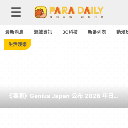
Tag:
PARAGON:
最新消息
遊戲資訊
3C科技
新番列表
動漫
THE
生活娛樂
OVERPRIME
-
Paradaily
《鳴潮》Genius Japan 公布 2026 年日本
-
截至目前為止人氣歌單《遠航星的告別》
&《自無垠處歸航之星》入榜
遊