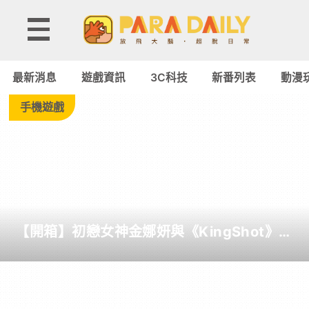
Tag:
ORNATA
最新消息
遊戲資訊
3C科技
新番列表
動漫
V3
手機遊戲
TENKEYLESS
-
Paradaily
【開箱】初戀女神金娜妍與《KingShot》再
-
度合作！攜手焦糖楓、柒息地推出「國王燒
烤節」活動
遊