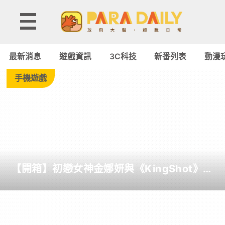
Tag:
momo
最新消息
遊戲資訊
3C科技
新番列表
動漫
-
手機遊戲
Paradaily
-
遊
【開箱】初戀女神金娜妍與《KingShot》再
戲
度合作！攜手焦糖楓、柒息地推出「國王燒
烤節」活動
｜