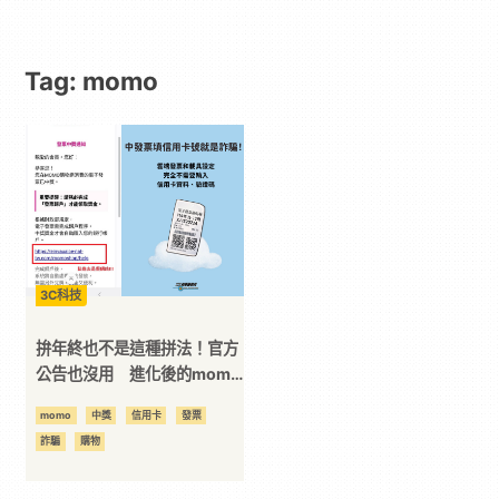
動
Tag: momo
漫
二
次
元
3C科技
｜
拚年終也不是這種拼法！官方
公告也沒用 進化後的momo
詐騙信又來了
3C
momo
中獎
信用卡
發票
詐騙
購物
科