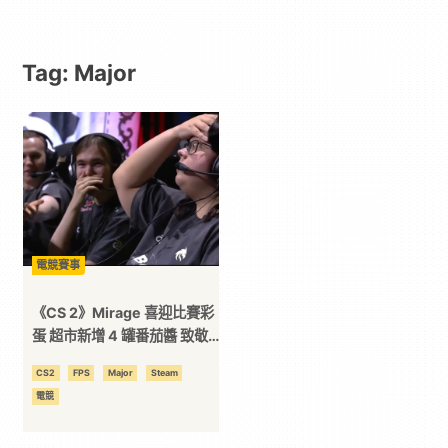
動
Tag: Major
漫
二
次
元
電競賽事
｜
《CS 2》Mirage 喜迎比賽彩
蛋 超市新增 4 罐番茄醬 致敬
Magixx 傳奇操作！
3C
CS2
FPS
Major
Steam
電競
科