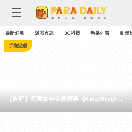
Tag:
Major
最新消息
遊戲資訊
3C科技
新番列表
動漫
-
手機遊戲
Paradaily
-
遊
【開箱】初戀女神金娜妍與《KingShot》再
戲
度合作！攜手焦糖楓、柒息地推出「國王燒
烤節」活動
｜