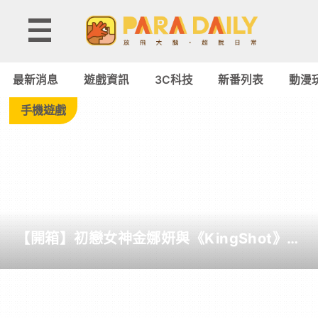
Tag:
iFixit
最新消息
遊戲資訊
3C科技
新番列表
動漫
-
手機遊戲
Paradaily
-
遊
【開箱】初戀女神金娜妍與《KingShot》再
戲
度合作！攜手焦糖楓、柒息地推出「國王燒
烤節」活動
｜