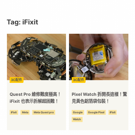
動
Tag: iFixit
漫
二
次
元
3C配件
3C配件
｜
Quest Pro 維修難度極高！
Pixel Watch 拆開長這樣！驚
iFixit 也表示拆解超困難！
見黃色鋁箔袋包裝！
3C
iFixit
Meta
Meta Quest pro
Google
Google Pixel
iFixit
Watch
科