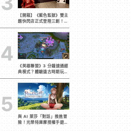
3
【開箱】《藍色監獄》雙主
題快閃店正式登陸三創！造
景與限定周邊搶先看
4
《英雄聯盟》3 分鐘速通經
典模式？體驗遠古時期玩家
獨有的樂趣
5
與 AI 萊莎「對話」推進冒
險！光榮特庫摩授權手遊
《RyzaChat:AI ライザと