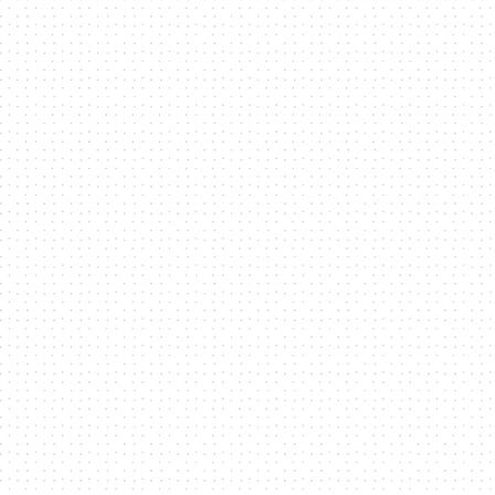
技
全
方
位
資
訊
平
台