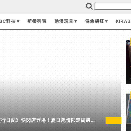
3C科技
新番列表
動漫玩具
偶像網紅
KIRA
墾丁旅行日記》快閃店登場！夏日風情限定周邊首