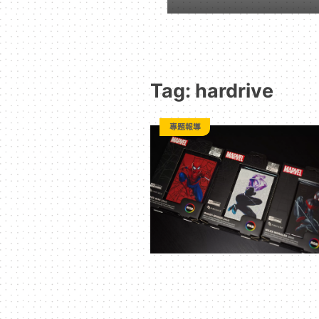
動
漫
Tag: hardrive
二
專題報導
次
元
｜
3C
科