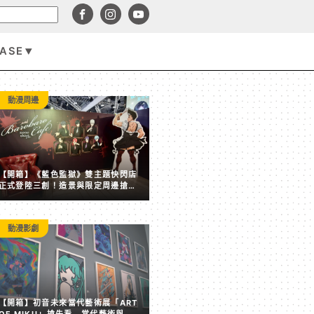
BASE
遊戲資訊
動漫周邊
【開箱】《藍色監獄》雙主題快閃店
正式登陸三創！造景與限定周邊搶先
看
動漫影劇
市值一年暴跌 700 億美元！Roblox 坦言缺乏熱門內容 
【開箱】初音未來當代藝術展「ART
成長與營收雙雙放緩
OF MIKU」搶先看 當代藝術與虛