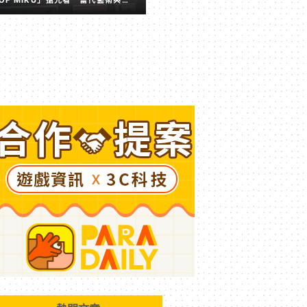
擬歌姬激盪出的全新火花