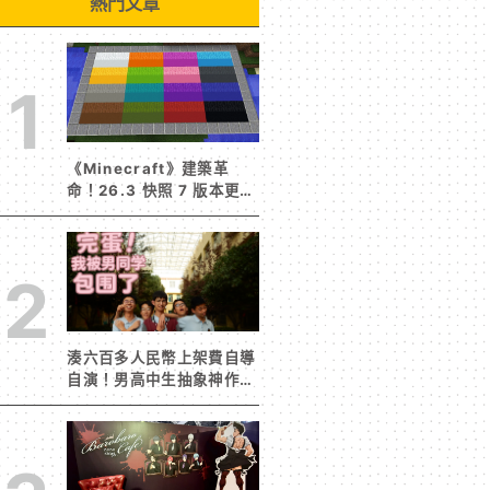
熱門文章
1
《Minecraft》建築革
命！26.3 快照 7 版本更新
建築用方塊家族迎來新成員
混凝土階梯&半磚震撼登
場！
2
湊六百多人民幣上架費自導
自演！男高中生抽象神作
《完蛋！我被男同學包圍
了》突然爆紅