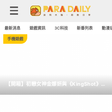
Tag:
Eufy
最新消息
遊戲資訊
3C科技
新番列表
動漫
-
手機遊戲
Paradaily
-
遊
【開箱】初戀女神金娜妍與《KingShot》再
戲
度合作！攜手焦糖楓、柒息地推出「國王燒
烤節」活動
｜