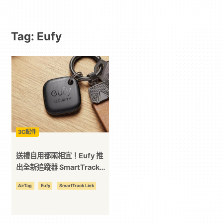
動
Tag: Eufy
漫
二
次
元
3C配件
｜
送禮自用都兩相宜！Eufy 推
出全新追蹤器 SmartTrack
Link！
3C
AirTag
Eufy
SmartTrack Link
科