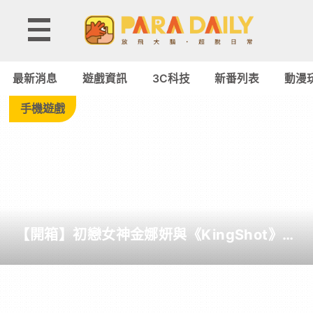
Tag:
EROLABS
最新消息
遊戲資訊
3C科技
新番列表
動漫
-
手機遊戲
Paradaily
-
遊
【開箱】初戀女神金娜妍與《KingShot》再
戲
度合作！攜手焦糖楓、柒息地推出「國王燒
烤節」活動
｜