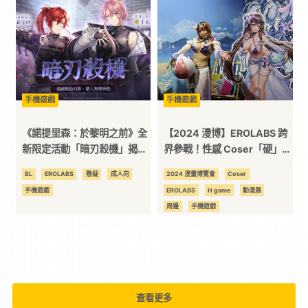
技
全
方
手機遊戲
手機遊戲
《諾提里森：於黎明之前》全
【2024 漫博】EROLABS 跨
位
新限定活動「暗刃殺機」揭開
界參戰！性感 Coser「硬」援
神秘古堡的黑暗真相！
《星隕計畫》《櫻境物語》多
BL
EROLABS
懸疑
成人向
2024 漫畫博覽會
Coser
資
部手遊！
手機遊戲
EROLABS
H game
動漫展
周邊
手機遊戲
訊
平
台
查看更多