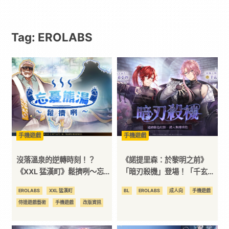
動
Tag: EROLABS
漫
二
次
元
手機遊戲
手機遊戲
｜
沒落溫泉的逆轉時刻！？
《諾提里森：於黎明之前》
《XXL 猛漢町》鬆擠咧～忘憂
「暗刃殺機」登場！「千玄：
熊湯開張營業！任富言霸氣登
銀蝶之吻」唯美現身！
3C
EROLABS
XXL 猛漢町
BL
EROLABS
成人向
手機遊戲
場！
侍達遊戲藝術
手機遊戲
改版資訊
科