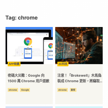
動
Tag: chrome
漫
二
次
元
APP軟體
3C科技
｜
密碼大災難：Google 向
注意！「Brokewell」木馬偽
1500 萬 Chrome 用戶道歉
裝成 Chrome 更新，將竊取
你的銀行資料
3C
chrome
Google
chrome
駭客
科