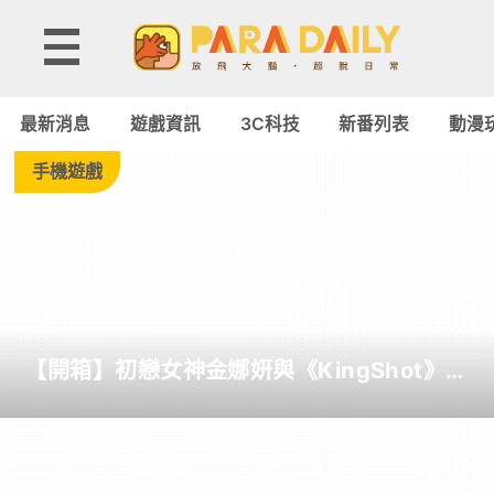
Tag:
chrome
最新消息
遊戲資訊
3C科技
新番列表
動漫
-
手機遊戲
Paradaily
-
遊
【開箱】初戀女神金娜妍與《KingShot》再
戲
度合作！攜手焦糖楓、柒息地推出「國王燒
烤節」活動
｜