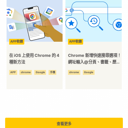
技
全
方
APP軟體
APP軟體
在 iOS 上使用 Chrome 的 4
Chrome 新增快速搜尋選項！
位
種新方法
網址輸入@分頁、書籤、歷史
紀錄！
APP
chrome
Google
手機
chrome
Google
資
訊
平
台
查看更多