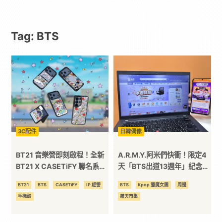
動
Tag: BTS
漫
二
次
元
3C配件
日韓偶像
｜
BT21 音樂營即刻啟程！全新
A.R.M.Y.阿米們快衝！限定4
BT21 X CASETiFY 聯名系列
天「BTS出道13週年」紀念應
歡樂登場跟著 KOYA、RJ 和
援快閃 BTS 應援色限定露天
3C
BT21
BTS
CASETiFY
IP 經營
BTS
Kpop 獵魔女團
周邊
SHOOKY 等超萌角色邁向宇
首頁同步登場
手機殼
露天市集
宙巨星之路
科