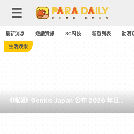
Tag:
BTS
最新消息
遊戲資訊
3C科技
新番列表
動漫
-
生活娛樂
Paradaily
-
遊
《鳴潮》Genius Japan 公布 2026 年日本
戲
截至目前為止人氣歌單《遠航星的告別》
&《自無垠處歸航之星》入榜
｜