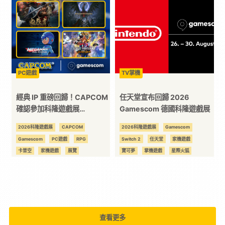
次
元
｜
PC遊戲
TV掌機
經典 IP 重磅回歸！CAPCOM
任天堂宣布回歸 2026
3C
確認參加科隆遊戲展
Gamescom 德國科隆遊戲展
Gamescom 2026 《鬼武
2026科隆遊戲展
CAPCOM
2026科隆遊戲展
Gamescom
科
者》與《洛克人》將於現場展
Gamescom
PC遊戲
RPG
Switch 2
任天堂
家機遊戲
出
卡普空
家機遊戲
展覽
寶可夢
掌機遊戲
星際火狐
技
快打旋風
格鬥遊戲
橫向卷軸
獨佔
薩爾達傳說
洛克人
線下活動
鬼武者
全
龍族教義
方
查看更多