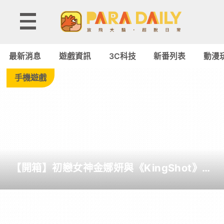
Tag:
2026
最新消息
遊戲資訊
3C科技
新番列表
動漫
科
手機遊戲
隆
遊
戲
【開箱】初戀女神金娜妍與《KingShot》再
展
度合作！攜手焦糖楓、柒息地推出「國王燒
烤節」活動
-