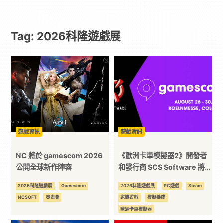
Paradaily
Tag: 2026科隆遊戲展
-
遊
戲
｜
遊戲資訊
遊戲資訊
動
NC 將於 gamescom 2026
《歐洲卡車模擬器2》開發者
公開全球新作陣容
和發行商 SCS Software 將參
加2026科隆國際遊戲展
漫
2026科隆遊戲展
Gamescom
2026科隆遊戲展
PC遊戲
Steam
NCSOFT
發表會
家機遊戲
模擬養成
二
歐洲卡車模擬器