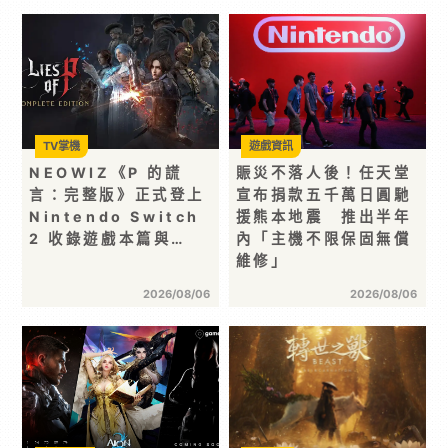
TV掌機
遊戲資訊
NEOWIZ《P 的謊
賑災不落人後！任天堂
言：完整版》正式登上
宣布捐款五千萬日圓馳
Nintendo Switch
援熊本地震 推出半年
2 收錄遊戲本篇與…
內「主機不限保固無償
維修」
2026/08/06
2026/08/06