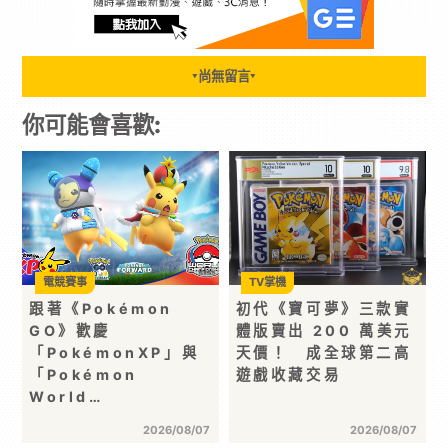
尚無留言
▼
▼
你可能會喜歡:
電競賽事
TV掌機
跟著《Pokémon
初代《寶可夢》三款實
GO》歡慶
體版賣出 200 萬美元
「PokémonXP」與
天價！ 成全球第二高
「Pokémon
遊戲收藏交易
World…
2026/08/07
2026/08/07