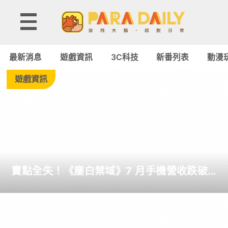
Tag:
電
最新消息
遊戲資訊
3C科技
新番列表
動漫
競
遊戲資訊
嘉
年
華
賣點全失！《塵白禁域》7 月手機營收跌破
-
5,000 美元 停服整改後玩家大量流失
Paradaily