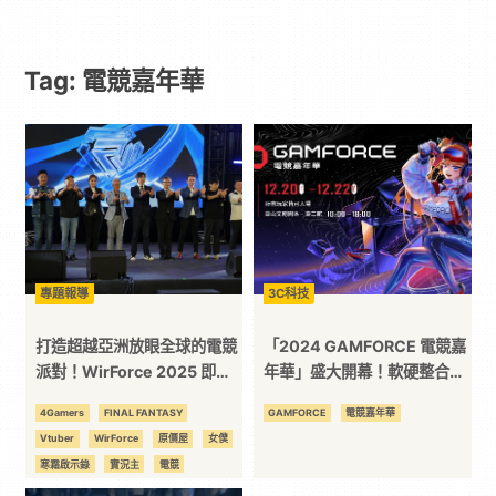
-
Tag: 電競嘉年華
遊
戲
｜
動
專題報導
3C科技
漫
打造超越亞洲放眼全球的電競
「2024 GAMFORCE 電競嘉
派對！WirForce 2025 即刻
年華」盛大開幕！軟硬整合、
啟航！
創作競賽、學術與研發的無限
二
4Gamers
FINAL FANTASY
GAMFORCE
電競嘉年華
可能電競生態圈
Vtuber
WirForce
原價屋
女僕
次
寒霜啟示錄
實況主
電競
電競嘉年華