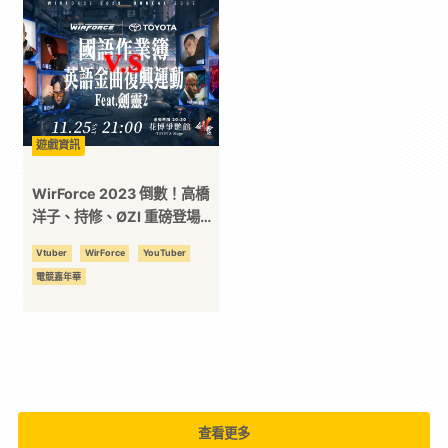
元
｜
3C
遊戲資訊
WirForce 2023 倒數！高橋
科
洋子、持修、ØZI 重磅登場！
中指通、超負荷陪玩家度過熱
Vtuber
WirForce
YouTuber
技
血夜晚
電競嘉年華
全
方
位
查看更多