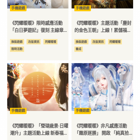
手機遊戲
手機遊戲
訊
《閃耀暖暖》限時感應活動
《閃耀暖暖》主題活動「塵封
平
「白日夢遊記」復刻 主線章節
的金色王朝」上線！累儲福利
「懸空的決議」更新
「星月奇譚」同步開啟
換裝遊戲
改版資訊
閃耀暖暖
換裝遊戲
改版資訊
閃耀暖暖
台
限時活動
養成
手機遊戲
手機遊戲
《閃耀暖暖》「瑩瑚歲景·日曜
《閃耀暖暖》非凡感應活動
潮升」主題活動上線 新春福利
「霜原逐勝」 開啟 「純真拾