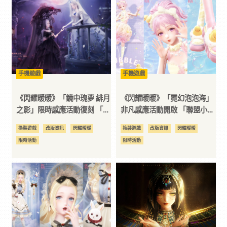
｜
3C
科
手機遊戲
手機遊戲
《閃耀暖暖》「鏡中瑰夢 緋月
《閃耀暖暖》「霓幻泡泡海」
技
之影」限時感應活動復刻 「未
非凡感應活動開啟 「聯盟小劇
來綻放」分享活動開啟
場」第七季更新
換裝遊戲
改版資訊
閃耀暖暖
換裝遊戲
改版資訊
閃耀暖暖
全
限時活動
限時活動
方
位
資