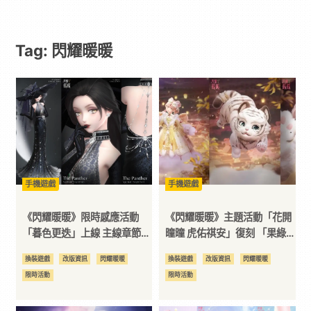
遊
Tag: 閃耀暖暖
戲
｜
動
漫
手機遊戲
手機遊戲
二
《閃耀暖暖》限時感應活動
《閃耀暖暖》主題活動「花開
「暮色更迭」上線 主線章節
曈曈 虎佑祺安」復刻 「果綠
「舊日的門扉」更新
時光」福利活動開啟
次
換裝遊戲
改版資訊
閃耀暖暖
換裝遊戲
改版資訊
閃耀暖暖
限時活動
限時活動
元