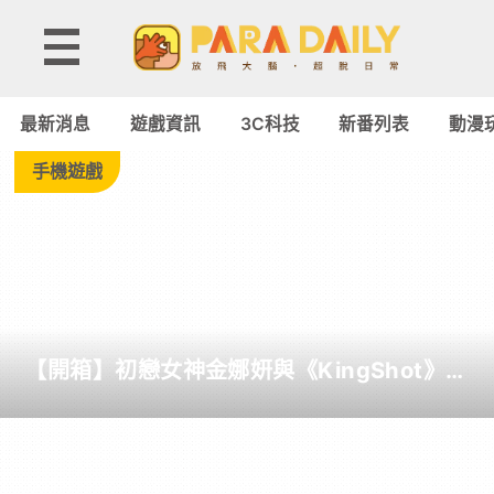
Tag:
閃
最新消息
遊戲資訊
3C科技
新番列表
動漫
耀
手機遊戲
暖
暖
-
【開箱】初戀女神金娜妍與《KingShot》再
Paradaily
度合作！攜手焦糖楓、柒息地推出「國王燒
烤節」活動
-