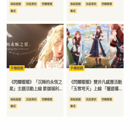
系列活動開啟
憶」全新稀有服飾免費獲取
換裝遊戲
改版資訊
閃耀暖暖
換裝遊戲
改版資訊
閃耀暖暖
養成
養成
手機遊戲
手機遊戲
《閃耀暖暖》「沉睡的永恆之
《閃耀暖暖》雙非凡感應活動
星」主題活動上線 累儲福利
「玉雪穹天」上線 「獵遊暮
「薑餅蜜語」同步開啟
歸」累儲福利開啟
換裝遊戲
改版資訊
閃耀暖暖
換裝遊戲
改版資訊
閃耀暖暖
養成
養成