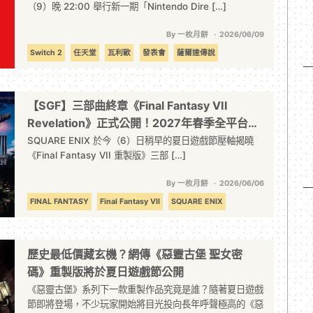
（9）晚 22:00 舉行新一期「Nintendo Dire […]
By 一枚月餅
2026/06/09
Switch 2
任天堂
瓦利歐
發表會
薩爾達傳說
超級瑪利歐兄弟
遊戲展
重製
【SGF】三部曲終章《Final Fantasy VII
Revelation》正式公開！2027年春季全平台同
步發售
SQUARE ENIX 於今（6）日稍早的夏日遊戲節壓軸揭曉
《Final Fantasy VII 重製版》三部 […]
By 一枚月餅
2026/06/06
FINAL FANTASY
Final Fantasy VII
SQUARE ENIX
動作遊戲
半即時策略
回合制
重製
歷史最低價藏玄機？網傳《惡靈古堡 聖女密
碼》重製版將於夏日遊戲節公開
《惡靈古堡》系列下一款重製作品究竟是誰？隨著夏日遊戲
節即將登場，不少玩家開始將目光投向長年呼聲極高的《惡