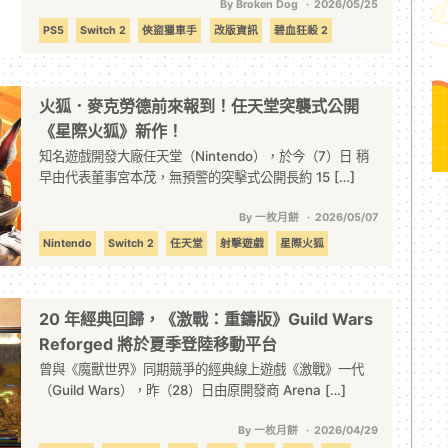
By Broken Dog
2026/05/25
PS5
Switch 2
俠盜獵車手
改版資訊
碧血狂殺 2
遊戲主機
重製
火狐．麥克勞德前來報到！任天堂突襲式公開
《星際火狐》新作！
知名遊戲開發大廠任天堂（Nintendo），於今（7）日 稍
早由代表董事宮本茂，無預警的突擊式公開長約 15 […]
By 一枚月餅
2026/05/07
Nintendo
Switch 2
任天堂
射擊遊戲
星際火狐
空戰遊戲
遊戲新作
重製
電影
20 年經典回歸，《激戰：重鑄版》Guild Wars
Reforged 將於夏季登陸移動平台
曾與《魔獸世界》同期競爭的經典線上遊戲《激戰》一代
（Guild Wars），昨（28）日由原開發商 Arena […]
By 一枚月餅
2026/04/29