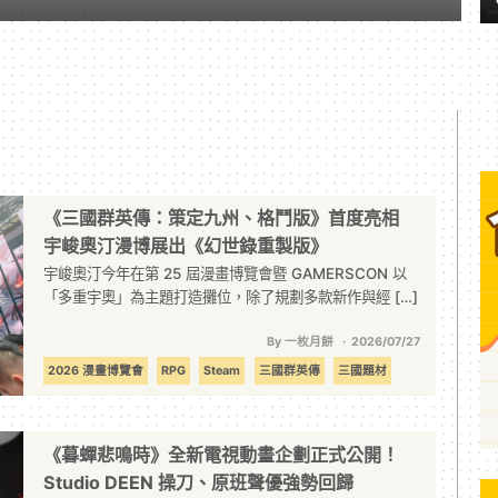
《三國群英傳：策定九州、格鬥版》首度亮相
宇峻奧汀漫博展出《幻世錄重製版》
宇峻奧汀今年在第 25 屆漫畫博覽會暨 GAMERSCON 以
「多重宇奧」為主題打造攤位，除了規劃多款新作與經 […]
By 一枚月餅
2026/07/27
2026 漫畫博覽會
RPG
Steam
三國群英傳
三國題材
回合制
宇峻奧汀
幻世錄
格鬥遊戲
重製
《暮蟬悲鳴時》全新電視動畫企劃正式公開！
Studio DEEN 操刀、原班聲優強勢回歸