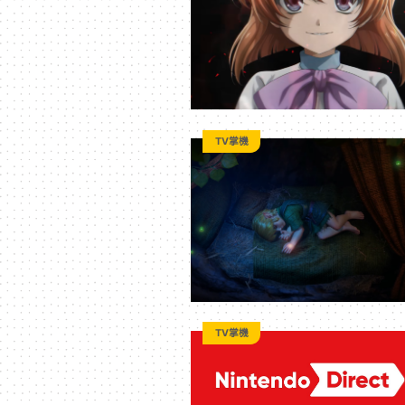
科
技
全
TV掌機
方
位
資
TV掌機
訊
平