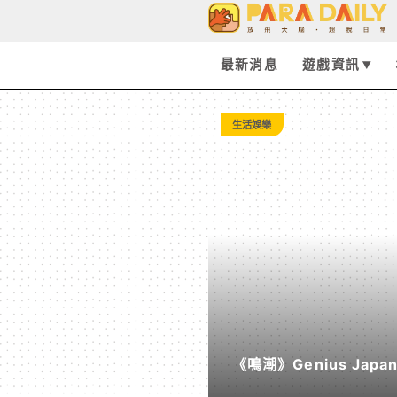
Tag:
重
最新消息
遊戲資訊
製
生活娛樂
-
Paradaily
-
遊
《鳴潮》Genius Ja
戲
《遠航星的告別》&《自