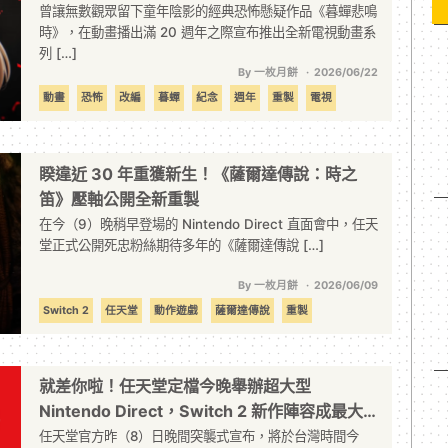
曾讓無數觀眾留下童年陰影的經典恐怖懸疑作品《暮蟬悲鳴
時》，在動畫播出滿 20 週年之際宣布推出全新電視動畫系
列 […]
By 一枚月餅
2026/06/22
動畫
恐怖
改編
暮蟬
紀念
週年
重製
電視
龍騎士07
睽違近 30 年重獲新生！《薩爾達傳說：時之
笛》壓軸公開全新重製
在今（9）晚稍早登場的 Nintendo Direct 直面會中，任天
堂正式公開死忠粉絲期待多年的《薩爾達傳說 […]
By 一枚月餅
2026/06/09
Switch 2
任天堂
動作遊戲
薩爾達傳說
重製
就差你啦！任天堂定檔今晚舉辦超大型
Nintendo Direct，Switch 2 新作陣容成最大
看點
任天堂官方昨（8）日晚間突襲式宣布，將於台灣時間今