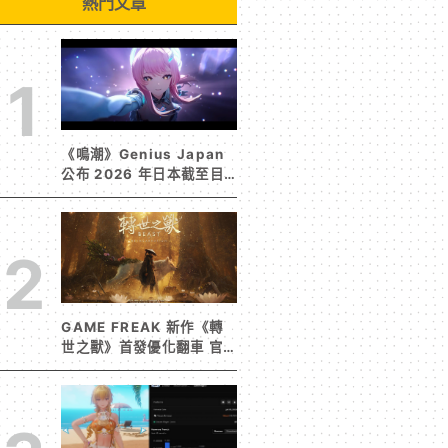
熱門文章
1
《鳴潮》Genius Japan
公布 2026 年日本截至目
前為止人氣歌單《遠航星的
告別》&《自無垠處歸航之
星》入榜
2
GAME FREAK 新作《轉
世之獸》首發優化翻車 官
方急發聲明承諾提供大量更
新彌補