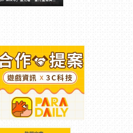
擬歌姬激盪出的全新火花