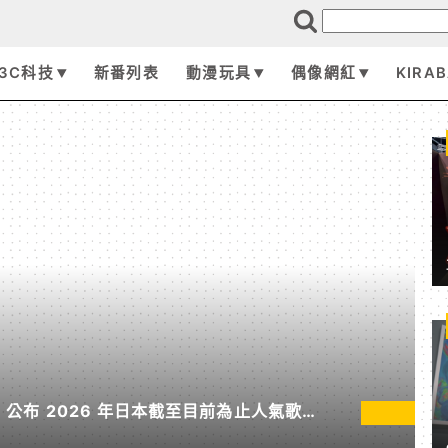
3C科技
新番列表
動漫玩具
偶像網紅
KIRA
pan 公布 2026 年日本截至目前為止人氣歌單
無垠處歸航之星》入榜