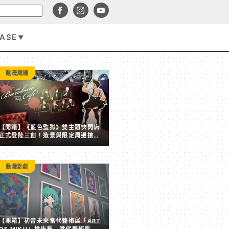
BASE
遊戲資訊
動漫周邊
【開箱】《藍色監獄》雙主題快閃店
正式登陸三創！造景與限定周邊搶先
看
動漫影劇
賣點全失！《塵白禁域》7 月手機營收跌破 5,000 美元 
【開箱】初音未來當代藝術展「ART
後玩家大量流失
OF MIKU」搶先看 當代藝術與虛