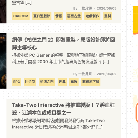
靈古堡 […]
By 一枚月餅
2026/06/05
CAPCOM
夏日遊戲節
情報
惡靈古堡
遊戲新作
重製
網傳《柏德之門 2》即將重製，原版設計師將回
歸主導核心
根據外媒 PC Gamer 的報導，龍與地下城版權方威世智據
稱正著手開發 2000 年上市的經典角色扮演遊戲《 […]
By 一枚月餅
2026/06/02
RPG
回合制
柏德之門
經典
重製
龍與地下城
Take-Two Interactive 將推重製版！？碧血狂
殺、江湖本色或成目標之一
根據外媒報導美國知名遊戲開發與發行商 Take-Two
Interactive 近日確認將於近年推出旗下部分遊 […]