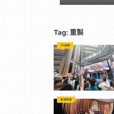
｜
動
Tag: 重製
漫
PC遊戲
二
次
元
｜
動漫影劇
3C