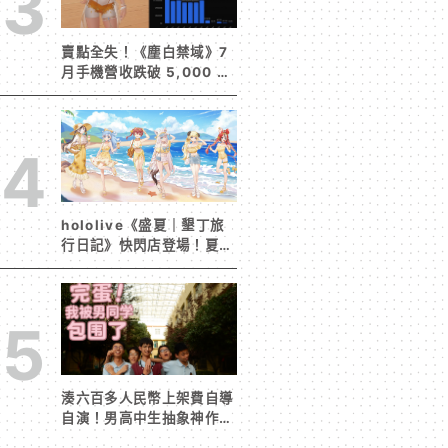
3
賣點全失！《塵白禁域》7
月手機營收跌破 5,000 美
元 停服整改後玩家大量流
失
4
hololive《盛夏｜墾丁旅
行日記》快閃店登場！夏日
風情限定周邊首度公開
5
湊六百多人民幣上架費自導
自演！男高中生抽象神作
《完蛋！我被男同學包圍