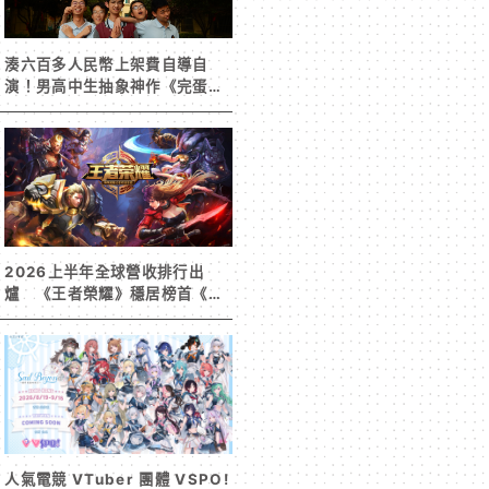
湊六百多人民幣上架費自導自
演！男高中生抽象神作《完蛋！
我被男同學包圍了》突然爆紅
2026上半年全球營收排行出
爐 《王者榮耀》穩居榜首《寒
霜啟示錄》緊追在後！
人氣電競 VTuber 團體 VSPO!