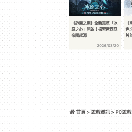
《鈴蘭之劍》全新篇章「冰
《
原之心」開啟！探索露西亞
色 
帝國起源
片
2026/03/20
首頁 >
遊戲資訊
>
PC遊戲
開跑 新角色「黛娜