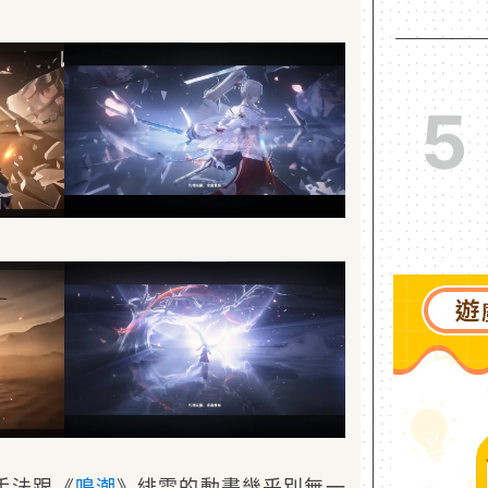
5
手法跟《
鳴潮
》緋雪的動畫幾乎別無一