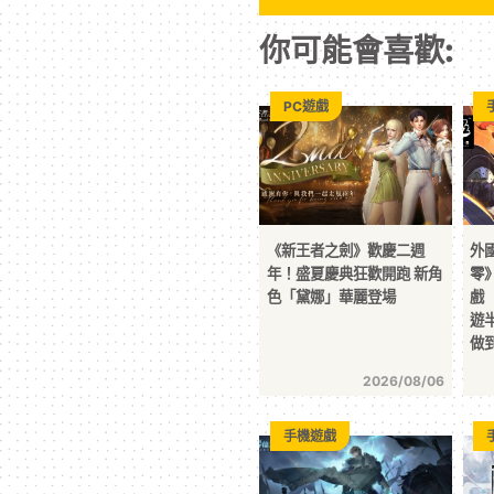
你可能會喜歡:
PC遊戲
《新王者之劍》歡慶二週
外
年！盛夏慶典狂歡開跑 新角
零
色「黛娜」華麗登場
戲 
遊
做
2026/08/06
手機遊戲