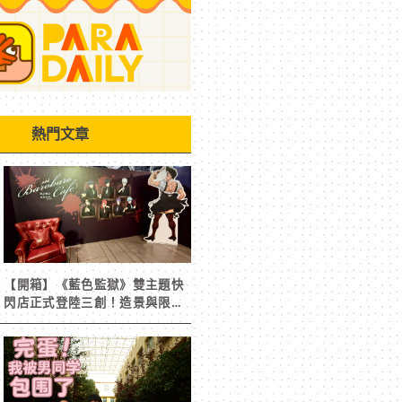
熱門文章
【開箱】《藍色監獄》雙主題快
閃店正式登陸三創！造景與限定
周邊搶先看