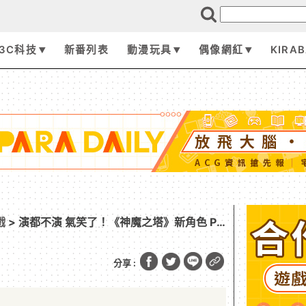
3C科技
新番列表
動漫玩具
偶像網紅
KIRA
戲
> 演都不演 氣笑了！《神魔之塔》新角色 PV
改 這下真成神抄之塔
分享 :