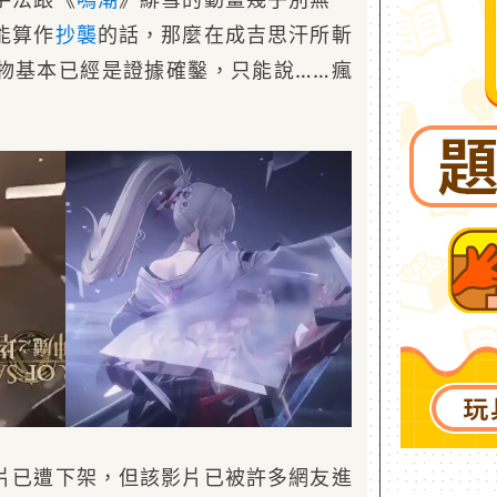
能算作
抄襲
的話，那麼在成吉思汗所斬
物基本已經是證據確鑿，只能說……瘋
片已遭下架，但該影片已被許多網友進