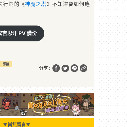
法行銷的《
神魔之塔
》不知道會如何應
成吉思汗 PV 備份
爭議
分享 :
▼
尚無留言
▼