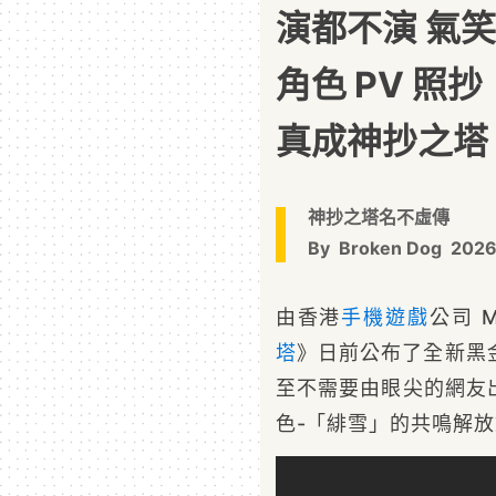
演都不演 氣
角色 PV 照
真成神抄之塔
神抄之塔名不虛傳
By
Broken Dog
2026
由香港
手機遊戲
公司 
塔
》日前公布了全新黑
至不需要由眼尖的網友
色-「緋雪」的共鳴解