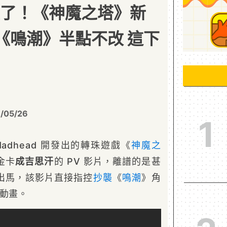
笑了！《神魔之塔》新
抄《鳴潮》半點不改 這下
/05/26
1
Madhead 開發出的轉珠遊戲《
神魔之
金卡
成吉思汗
的 PV 影片，離譜的是甚
出馬，該影片直接指控
抄襲
《
鳴潮
》角
放動畫。