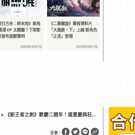
明日方舟：終末地》新角
《二重螺旋》華胥資料片
湯湯 EP 太難聽？下架影
「大風歌・下」上線 新角色
並發布道歉聲明
「止流」登場
2026/03/12
2026/02/10
> 《新王者之劍》歡慶二週年！盛夏慶典狂歡
」華麗登場
分享 :