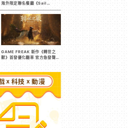
海外限定聯名餐廳《Sail
Beyond！～駛向更遠的彼方
～》今夏登場！
GAME FREAK 新作《轉世之
獸》首發優化翻車 官方急發聲明
承諾提供大量更新彌補