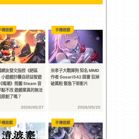
手機遊戲
手機遊戲
國網友發文指控《絕區
米孝子大戰庫狗 知名 MMD
》小遊戲抄襲自研益智遊
作者 Gosari542 踩雷 狂掉
《鳴潮》照搬 Steam 音
破萬粉 緊急下架影片
半點不改 遊戲業真的無法
到原創了嗎？
2026/05/27
2026/05/25
手機遊戲
手機遊戲