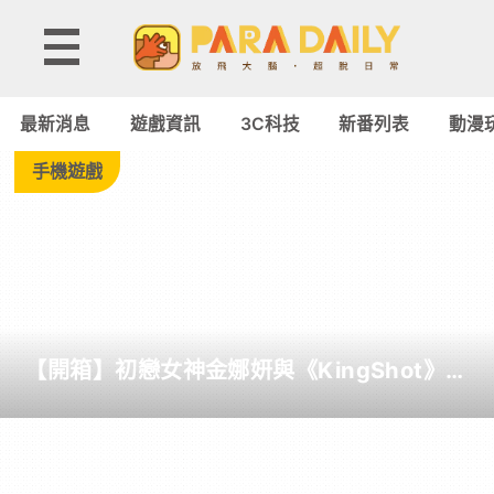
Tag:
超
最新消息
遊戲資訊
3C科技
新番列表
動漫
商
手機遊戲
-
Paradaily
-
【開箱】初戀女神金娜妍與《KingShot》再
遊
度合作！攜手焦糖楓、柒息地推出「國王燒
烤節」活動
戲