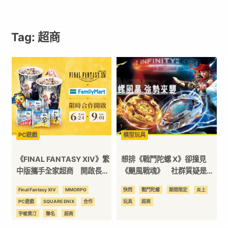
｜
Tag: 超商
動
漫
二
次
PC遊戲
模型玩具
元
《FINAL FANTASY XIV》繁
想排《戰鬥陀螺 X》卻撞見
中版攜手全家超商 開啟長達
《颶風戰魂》 社群質疑是在
兩個月跨界補給戰
蹭熱度
｜
Final Fantasy XIV
MMORPG
快閃
戰鬥陀螺
期間限定
炎上
PC遊戲
SQUARE ENIX
合作
玩具
超商
3C
宇峻奧汀
聯名
超商