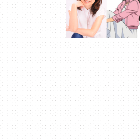
科
技
全
方
位
資
訊
平