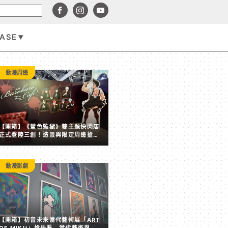
BASE
遊戲資訊
動漫周邊
【開箱】《藍色監獄》雙主題快閃店
正式登陸三創！造景與限定周邊搶先
看
動漫影劇
市值一年暴跌 700 億美元！Roblox 坦言缺乏熱門內容 
【開箱】初音未來當代藝術展「ART
成長與營收雙雙放緩
OF MIKU」搶先看 當代藝術與虛