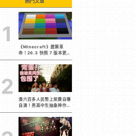
熱門文章
1
《Minecraft》建築革
命！26.3 快照 7 版本更新
建築用方塊家族迎來新成員
混凝土階梯&半磚震撼登
場！
2
湊六百多人民幣上架費自導
自演！男高中生抽象神作
《完蛋！我被男同學包圍
了》突然爆紅