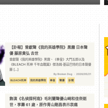
【訃報】曾獻聲《我的英雄學院》黑霧 日本聲
優 藤原貴弘 去世
曾獻聲《我的英雄學院》黑霧、《拳皇》大門五郎以及
《BLEACH 死神 千年血戰篇》傑洛姆·基茲巴特的日本聲優
藤 […]
By Broken Dog
2026/05/21
BLEACH死神
我的英雄學院
拳皇
聲優
訃聞
飾演《名偵探柯南》毛利蘭聲優山崎和佳奈逝
世，享壽 61 歲，原作青山剛昌表示哀痛