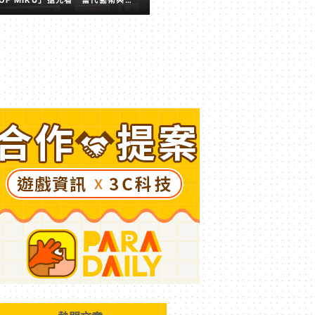
擬歌姬激盪出的全新火花