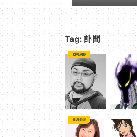
｜
動
Tag: 訃聞
漫
日韓偶像
二
次
元
｜
動漫影劇
3C