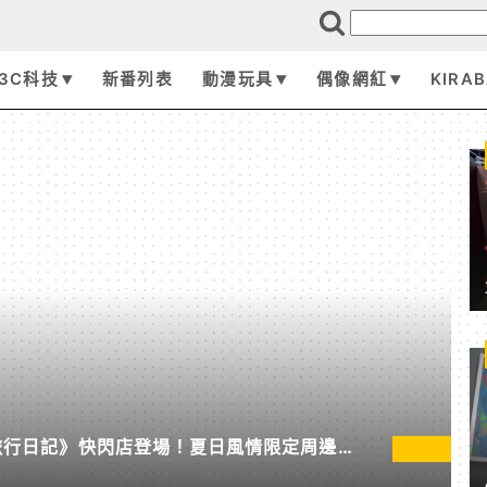
3C科技
新番列表
動漫玩具
偶像網紅
KIRA
墾丁旅行日記》快閃店登場！夏日風情限定周邊首