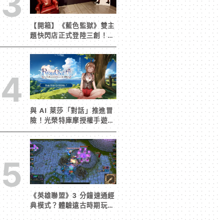
3
【開箱】《藍色監獄》雙主
題快閃店正式登陸三創！造
景與限定周邊搶先看
4
與 AI 萊莎「對話」推進冒
險！光榮特庫摩授權手遊
《RyzaChat:AI ライザと
創るあなただけのひと夏の
夢物語》事前登錄今日啟動
5
《英雄聯盟》3 分鐘速通經
典模式？體驗遠古時期玩家
獨有的樂趣