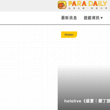
Tag:
訃
最新消息
遊戲資訊
聞
Vtuber
-
Paradaily
-
遊
hololive《盛夏｜
戲
度公開