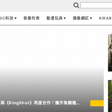
3C科技
新番列表
動漫玩具
偶像網紅
KIRA
《KingShot》再度合作！攜手焦糖楓、
節」活動