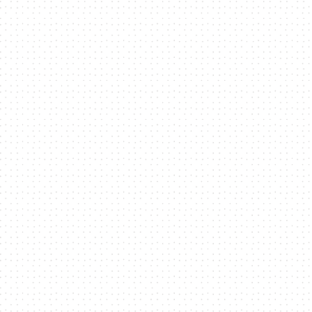
訊
平
台