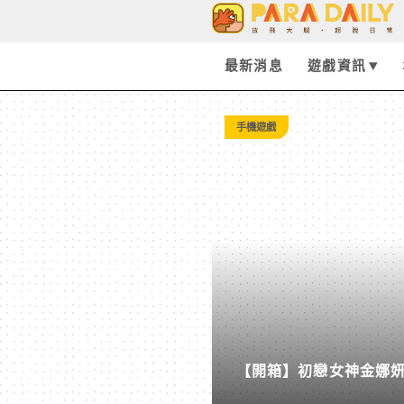
Tag:
自
最新消息
遊戲資訊
動
手機遊戲
人
形
-
Paradaily
【開箱】初戀女神金娜妍與
-
柒息地推出「國王燒烤