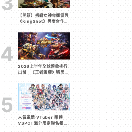
3
【開箱】初戀女神金娜妍與
《KingShot》再度合作！
攜手焦糖楓、柒息地推出
「國王燒烤節」活動
4
2026上半年全球營收排行
出爐 《王者榮耀》穩居榜
首《寒霜啟示錄》緊追在
後！
5
人氣電競 VTuber 團體
VSPO! 海外限定聯名餐廳
《Sail Beyond！～駛向