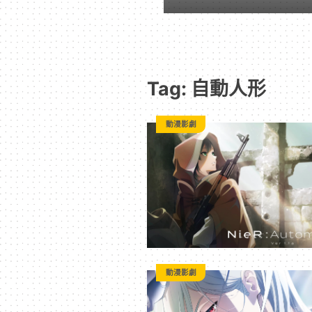
遊
戲
Tag: 自動人形
｜
動漫影劇
動
漫
二
次
動漫影劇
元