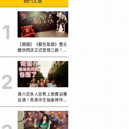
熱門文章
1
【開箱】《藍色監獄》雙主
題快閃店正式登陸三創！造
景與限定周邊搶先看
2
湊六百多人民幣上架費自導
自演！男高中生抽象神作
《完蛋！我被男同學包圍
了》突然爆紅