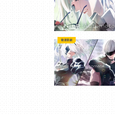
｜
3C
科
動漫影劇
技
全
方
位
資