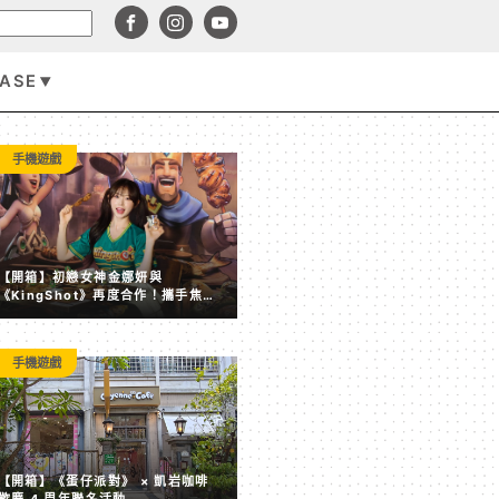
BASE
手機遊戲
手機遊戲
【開箱】初戀女神金娜妍與
《KingShot》再度合作！攜手焦糖
楓、柒息地推出「國王燒烤節」活動
手機遊戲
【開箱】《蛋仔派對》 × 凱岩咖啡 歡慶 4 周年聯名活動
【開箱】《蛋仔派對》 × 凱岩咖啡
歡慶 4 周年聯名活動