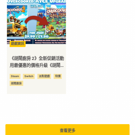
｜
3C
科
遊戲資訊
《胡鬧廚房 2》全新促銷活動
技
用最優惠的價格升級《胡鬧廚
房：全都好吃》
Steam
Switch
派對遊戲
特價
全
胡鬧廚房
方
位
資
查看更多