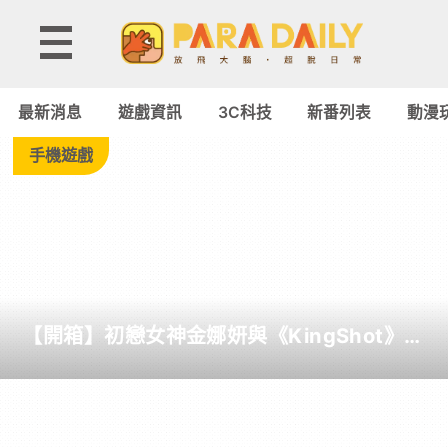
Tag:
胡
最新消息
遊戲資訊
3C科技
新番列表
動漫
鬧
手機遊戲
廚
房
-
【開箱】初戀女神金娜妍與《KingShot》再
Paradaily
度合作！攜手焦糖楓、柒息地推出「國王燒
烤節」活動
-