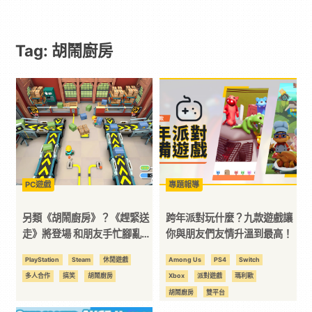
遊
Tag: 胡鬧廚房
戲
｜
動
漫
PC遊戲
專題報導
二
另類《胡鬧廚房》？《趕緊送
跨年派對玩什麼？九款遊戲讓
走》將登場 和朋友手忙腳亂的
你與朋友們友情升溫到最高！
出貨吧！
次
PlayStation
Steam
休閒遊戲
Among Us
PS4
Switch
多人合作
搞笑
胡鬧廚房
Xbox
派對遊戲
瑪利歐
元
胡鬧廚房
雙平台