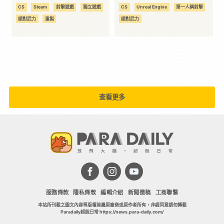
告曝光 號稱再現 CS 經典要
CS
Steam
射擊遊戲
獨立遊戲
CS
Unreal Engine
第一人稱射擊
素！
絕對武力
重製
絕對武力
查看更多
服務條款
隱私條款
編輯介紹
新聞徵稿
工商聯繫
本站所刊載之圖文內容等版權皆屬原廠商或原作者所有，非經同意請勿轉載
Paradaily超脫日常 https://news.para-daily.com/