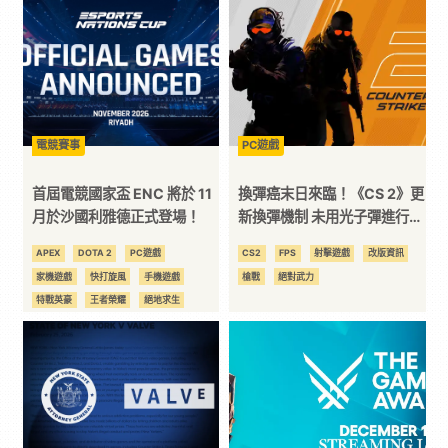
｜
3C
科
電競賽事
PC遊戲
首屆電競國家盃 ENC 將於 11
換彈癌末日來臨！《CS 2》更
技
月於沙國利雅德正式登場！
新換彈機制 未用光子彈進行換
彈將損失原彈匣內持有的子彈
APEX
DOTA 2
PC遊戲
CS2
FPS
射擊遊戲
改版資訊
全
家機遊戲
快打旋風
手機遊戲
槍戰
絕對武力
特戰英豪
王者榮耀
絕地求生
方
絕對武力
英雄聯盟
虹彩六號
電競
電競國家盃
位
資