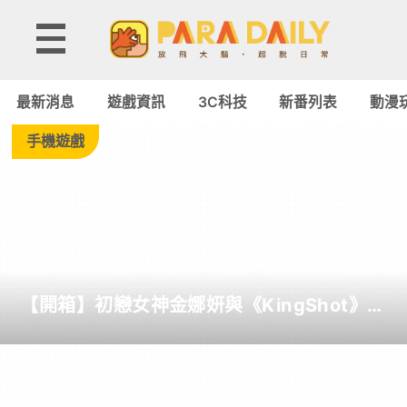
Tag:
絕
最新消息
遊戲資訊
3C科技
新番列表
動漫
對
手機遊戲
武
力
-
【開箱】初戀女神金娜妍與《KingShot》再
Paradaily
度合作！攜手焦糖楓、柒息地推出「國王燒
烤節」活動
-