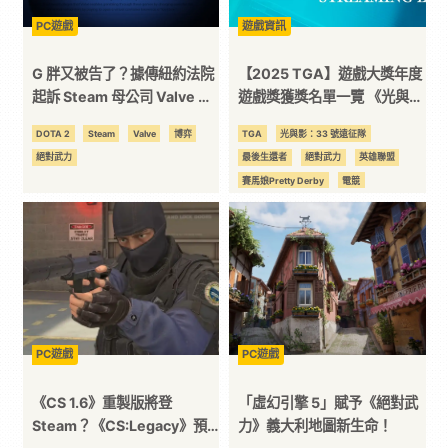
PC遊戲
遊戲資訊
訊
G 胖又被告了？據傳紐約法院
【2025 TGA】遊戲大獎年度
平
起訴 Steam 母公司 Valve 透
遊戲獎獲獎名單一覽 《光與
過電玩推廣非法博弈
影：33號遠征隊》榮獲年度最
DOTA 2
Steam
Valve
博弈
TGA
光與影：33 號遠征隊
佳遊戲與多座獎項
台
絕對武力
最後生還者
絕對武力
英雄聯盟
賽馬娘Pretty Derby
電競
PC遊戲
PC遊戲
《CS 1.6》重製版將登
「虛幻引擎 5」賦予《絕對武
Steam？《CS:Legacy》預
力》義大利地圖新生命！