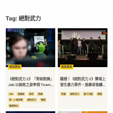
遊
Tag: 絕對武力
戲
｜
動
漫
電競賽事
電競賽事
二
《絕對武力 2》「青蛙教練」
離譜！《絕對武力 2》賽場上
Jab 以無敗之姿率領 Team
發生暴力事件，施暴者後續將
Spirit 挺進 Major 淘汰賽
被禁賽十年
次
IEM
俄羅斯
搞笑
教練
爭議
絕對武力
線下活動
電競
第一人稱射擊
絕對武力
電競
元
電競隊伍