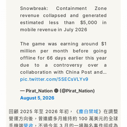
Snowbreak: Containment Zone
revenue collapsed and generated
estimated less than $5,000 in
mobile revenue in July 2026
The game was earning around $1
million per month before going
offline for 66 days earlier this year
due to a controversy over a
collaboration with China Post and…
pic.twitter.com/5SECsVLYv9
— Pirat_Nation 🔴 (@Pirat_Nation)
August 5, 2026
回顧 2025 年至 2026 年初，《
塵白禁域
》在調整
營運方向後，曾連續多月維持約 100 萬美元的全球
手機端
營收
，不過今年 3 月的一場聯名事件卻成為