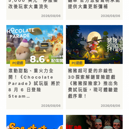
5,000 美元 停服整
翻車 官方急發聲明承諾
改後玩家大量流失
提供大量更新彌補
2026/08/06
2026/08/06
PC遊戲
PC遊戲
滾動甜點、重火力全
豬豬超可愛的非線性
開！《Chocolate
3D探索解謎冒險遊戲
Parade》試玩版 將於
《豬豬探險家》推出免
8 月 6 日登陸
費試玩版，現可體驗遊
Steam…
戲序章！
2026/08/06
2026/08/06