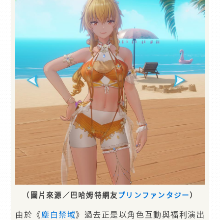
（圖片來源／巴哈姆特網友
プリンファンタジー
）
由於《
塵白禁域
》過去正是以角色互動與福利演出