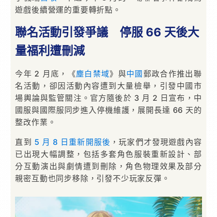
遊戲後續營運的重要轉折點。
聯名活動引發爭議 停服 66 天後大
量福利遭刪減
今年 2 月底，《
塵白禁域
》與
中國
郵政合作推出聯
名活動，卻因活動內容遭到大量檢舉，引發中國市
場輿論與監管關注。官方隨後於 3 月 2 日宣布，中
國服與國際服同步進入停機維護，展開長達 66 天的
整改作業。
直到
5 月 8 日重新開服後
，玩家們才發現遊戲內容
已出現大幅調整，包括多套角色服裝重新設計、部
分互動演出與劇情遭到刪除，角色物理效果及部分
親密互動也同步移除，引發不少玩家反彈。