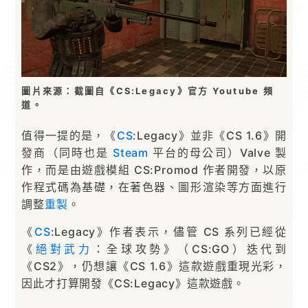
圖片來源：截圖自《CS:Legacy》官方 Youtube 頻
道。
值得一提的是，《
CS
:Legacy》並非《CS 1.6》開
發商（同時也是
Steam
平台的母公司）Valve 製
作，而是由遊戲模組 CS:Promod 作者開發，以原
作程式碼為基礎，在著色器、圖形渲染等方面進行
調整
重製
。
《
CS
:Legacy》作者表示，儘管 CS 系列已經從
《
絕對武力
：全球攻勢》（CS:GO）迭代到
《CS2》，仍想讓《CS 1.6》這款遊戲重現光彩，
因此才打算開發《CS:Legacy》這款遊戲。