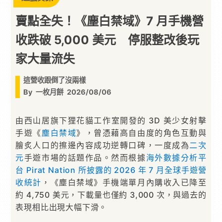
賣點全失！《塵白禁域》7 月手機營
收跌破 5,000 美元 停服整改後玩
家大量流失
這營收跟倒了沒兩樣
By
一枚月餅
2026/08/06
由西山居旗下狸花貓工作室開發的 3D 美少女射擊
手遊《
塵白禁域
》，曾憑藉高自由度的角色互動與
膾炙人口的擦邊內容成功逆轉口碑，一度成為
二次
元
手遊市場的話題作品。然而根據
海外數據分析平
台 Pirat Nation 所披露的 2026 年 7 月全球手遊營
收統計
，《塵白禁域》手機端單月內購收入已降至
約 4,750 美元，下載量也僅約 3,000 次，與過去的
表現相比出現大幅下滑。