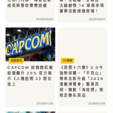
成長與營收雙雙放緩
主線劇情 14 章與多項
豪華活動接連登場！
2026/08/06
2026/08/01
遊戲資訊
PC遊戲
CAPCOM 財報開紅盤
《燕雲十六聲》2.0今
股價飆升 20% 官方暗
強勢來襲，「不見山」
示《人機迷惘 2》箭在
帶來全新升級「2026
弦上
漫畫博覽會」驚喜亮
相，聯動「海底撈」推
限定聯名菜品
2026/07/29
2026/07/24