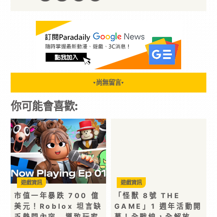
尚無留言
▼
▼
你可能會喜歡:
遊戲資訊
遊戲資訊
市值一年暴跌 700 億
「怪獸 8號 THE
美元！Roblox 坦言缺
GAME」1 週年活動開
乏熱門內容 導致玩家
幕！全戰線，全解放