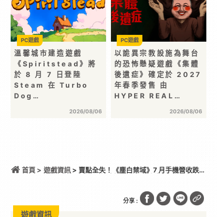
PC遊戲
PC遊戲
溫馨城市建造遊戲
以詭異宗教設施為舞台
《Spiritstead》將
的恐怖懸疑遊戲《集體
於 8 月 7 日登陸
後遺症》確定於 2027
Steam 在 Turbo
年春季發售 由
Dog…
HYPER REAL…
2026/08/06
2026/08/06
首頁 >
遊戲資訊
> 賣點全失！《塵白禁域》7 月手機營收跌破
5,000 美元 停服整改後玩家大量流失
分享 :
遊戲資訊