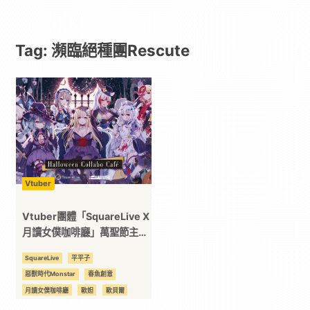
Paradaily
Tag: 瀕臨絕種團Rescute
-
遊
戲
｜
Vtuber
動
Vtuber團體「SquareLive X
月讀女僕咖啡廳」萬聖節主題
Cafe正式登場
漫
SquareLive
平平子
惡獸時代Monstar
春魚創意
二
月讀女僕咖啡廳
歐妲
歐貝爾
海唧
瀕臨絕種團Rescute
祈菈