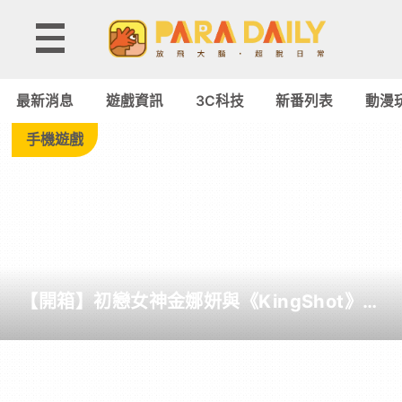
Tag:
瀕
最新消息
遊戲資訊
3C科技
新番列表
動漫
臨
手機遊戲
絕
種
團
【開箱】初戀女神金娜妍與《KingShot》再
Rescute
度合作！攜手焦糖楓、柒息地推出「國王燒
烤節」活動
-