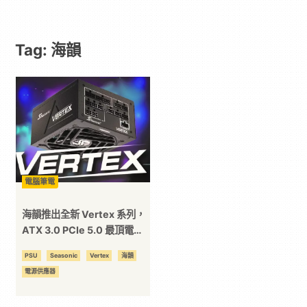
｜
Tag: 海韻
動
漫
二
次
電腦筆電
元
海韻推出全新 Vertex 系列，
ATX 3.0 PCIe 5.0 最頂電
供！
｜
PSU
Seasonic
Vertex
海韻
電源供應器
3C