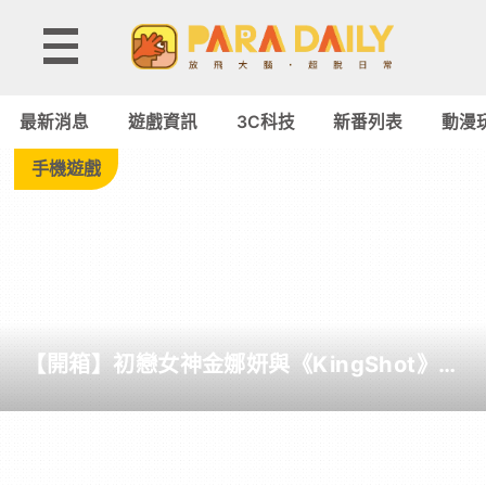
Tag:
海
最新消息
遊戲資訊
3C科技
新番列表
動漫
韻
手機遊戲
-
Paradaily
-
【開箱】初戀女神金娜妍與《KingShot》再
遊
度合作！攜手焦糖楓、柒息地推出「國王燒
烤節」活動
戲