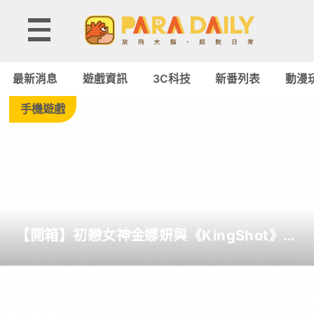
Tag:
林
最新消息
遊戲資訊
3C科技
新番列表
動漫
口
手機遊戲
-
Paradaily
-
【開箱】初戀女神金娜妍與《KingShot》再
遊
度合作！攜手焦糖楓、柒息地推出「國王燒
烤節」活動
戲