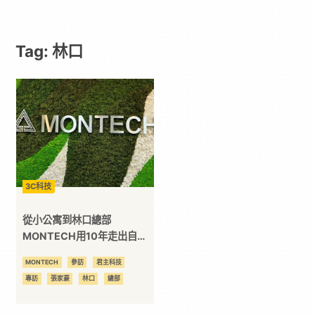
｜
Tag: 林口
動
漫
二
次
3C科技
元
從小公寓到林口總部
MONTECH用10年走出自己
的節奏
｜
MONTECH
參訪
君主科技
專訪
張家豪
林口
總部
3C