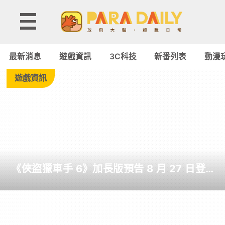
Tag:
杏
最新消息
遊戲資訊
3C科技
新番列表
動漫
林
遊戲資訊
物
語
-
《俠盜獵車手 6》加長版預告 8 月 27 日登
Paradaily
場 罕見由 Netflix 全球獨佔首播 6 小時
-