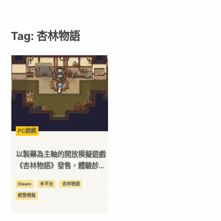
遊
Tag: 杏林物語
戲
｜
動
漫
PC遊戲
二
以製藥為主軸的開放模擬遊戲
《杏林物語》發售，體驗診斷
製藥的藥師生活
次
Steam
多平台
杏林物語
經營模擬
元