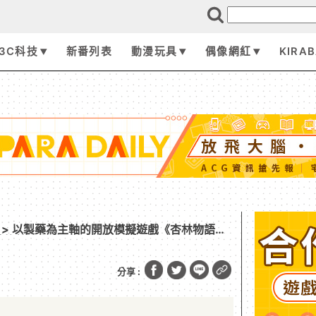
3C科技
新番列表
動漫玩具
偶像網紅
KIRA
> 以製藥為主軸的開放模擬遊戲《杏林物語》
藥的藥師生活
分享 :