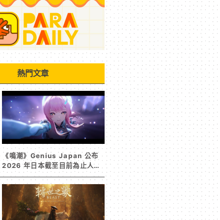
熱門文章
《鳴潮》Genius Japan 公布
2026 年日本截至目前為止人氣
歌單《遠航星的告別》&《自無
垠處歸航之星》入榜