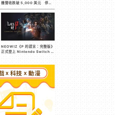
機營收跌破 5,000 美元 停服
整改後玩家大量流失
NEOWIZ《P 的謊言：完整版》
正式登上 Nintendo Switch 2
收錄遊戲本篇與 DLC《P 的謊
言：序曲》完整體驗克拉特城
（Krat）沒落前後的壯闊篇章