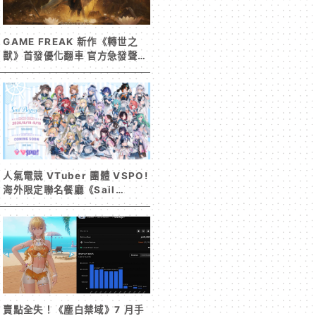
GAME FREAK 新作《轉世之
獸》首發優化翻車 官方急發聲明
承諾提供大量更新彌補
人氣電競 VTuber 團體 VSPO!
海外限定聯名餐廳《Sail
Beyond！～駛向更遠的彼方
～》今夏登場！
賣點全失！《塵白禁域》7 月手