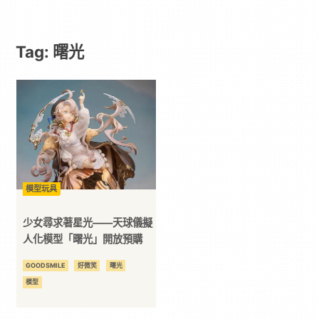
｜
Tag: 曙光
動
漫
二
次
模型玩具
元
少女尋求著星光——天球儀擬
人化模型「曙光」開放預購
｜
GOODSMILE
好微笑
曙光
模型
3C