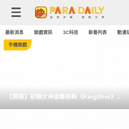
Tag:
曙
最新消息
遊戲資訊
3C科技
新番列表
動漫
光
手機遊戲
-
Paradaily
-
【開箱】初戀女神金娜妍與《KingShot》再
遊
度合作！攜手焦糖楓、柒息地推出「國王燒
烤節」活動
戲