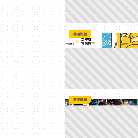
動漫影劇
動漫影劇