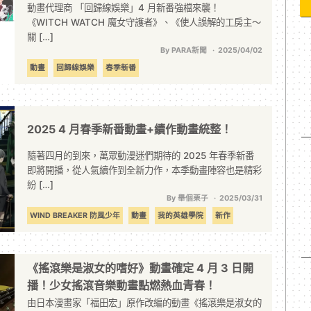
式上線
動畫代理商 「回歸線娛樂」4 月新番強檔來襲！
《WITCH WATCH 魔女守護者》、《使人誤解的工房主～
關 […]
By PARA新聞
2025/04/02
動畫
回歸線娛樂
春季新番
2025 4 月春季新番動畫+續作動畫統整！
隨著四月的到來，萬眾動漫迷們期待的 2025 年春季新番
即將開播，從人氣續作到全新力作，本季動畫陣容也是精彩
紛 […]
By 舉個栗子
2025/03/31
WIND BREAKER 防風少年
動畫
我的英雄學院
新作
春季新番
漫畫
賽馬娘Pretty Derby
黑執事
《搖滾樂是淑女的嗜好》動畫確定 4 月 3 日開
播！少女搖滾音樂動畫點燃熱血青春！
由日本漫畫家「福田宏」原作改編的動畫《搖滾樂是淑女的