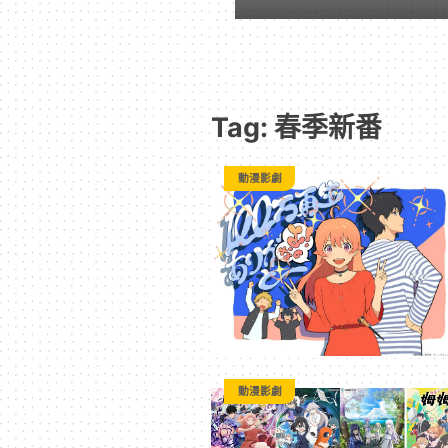
遊
戲
Tag: 春季新番
｜
動漫影劇
動
漫
二
次
動漫影劇
元