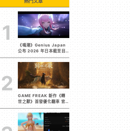
熱門文章
1
《鳴潮》Genius Japan
公布 2026 年日本截至目
前為止人氣歌單《遠航星的
告別》&《自無垠處歸航之
星》入榜
2
GAME FREAK 新作《轉
世之獸》首發優化翻車 官
方急發聲明承諾提供大量更
新彌補