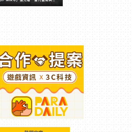
擬歌姬激盪出的全新火花