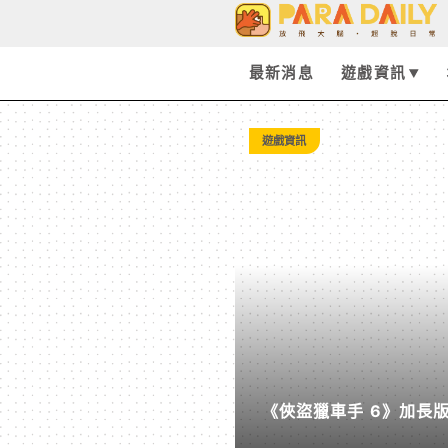
Tag:
春
最新消息
遊戲資訊
季
遊戲資訊
新
番
-
Paradaily
《俠盜獵車手 6》加長版預告
-
獨佔首播 6 小時