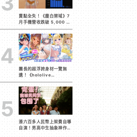
3
賣點全失！《塵白禁域》7
月手機營收跌破 5,000 美
元 停服整改後玩家大量流
失
4
團長的超浮誇身材一覽無
遺！《hololive
Dreams》首波夏日活動今
日開跑 白銀諾艾爾等 5
位人氣成員泳裝卡池同步解
5
鎖
湊六百多人民幣上架費自導
自演！男高中生抽象神作
《完蛋！我被男同學包圍