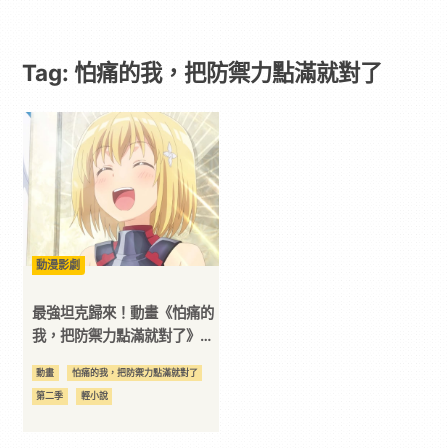
力
Tag: 怕痛的我，把防禦力點滿就對了
點
滿
就
對
動漫影劇
了
最強坦克歸來！動畫《怕痛的
我，把防禦力點滿就對了》第
二季於 2023 年 １ 月開播！
-
動畫
怕痛的我，把防禦力點滿就對了
第二季
輕小說
Paradaily