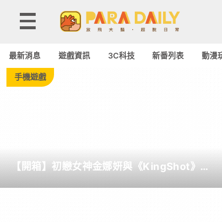
Tag:
怕
最新消息
遊戲資訊
3C科技
新番列表
動漫
痛
手機遊戲
的
我，
把
【開箱】初戀女神金娜妍與《KingShot》再
防
度合作！攜手焦糖楓、柒息地推出「國王燒
烤節」活動
禦