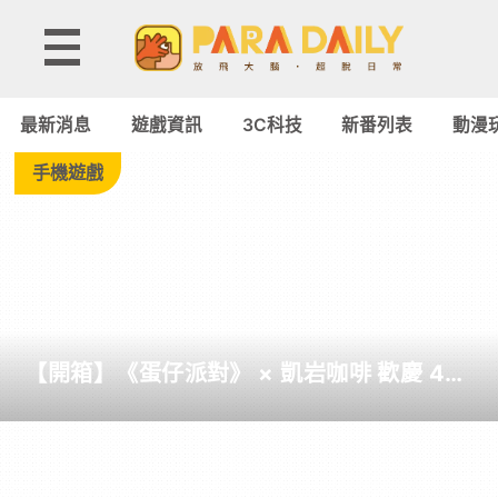
Tag:
山
最新消息
遊戲資訊
3C科技
新番列表
動漫
寨
手機遊戲
幣
-
Paradaily
【開箱】《蛋仔派對》 × 凱岩咖啡 歡慶 4
-
周年聯名活動
遊