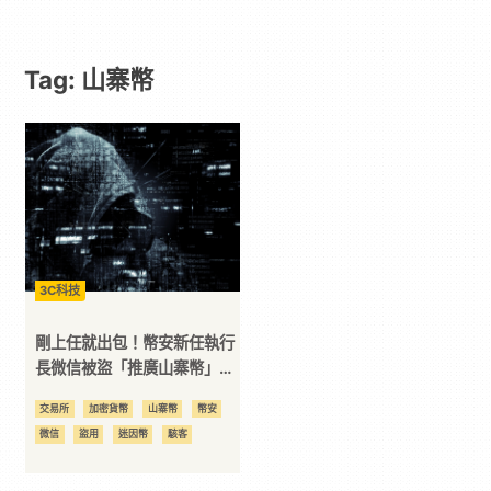
戲
Tag: 山寨幣
｜
動
漫
二
3C科技
次
剛上任就出包！幣安新任執行
長微信被盜「推廣山寨幣」，
CZ 感嘆：希望下一個別是我
元
交易所
加密貨幣
山寨幣
幣安
微信
盜用
迷因幣
駭客
｜