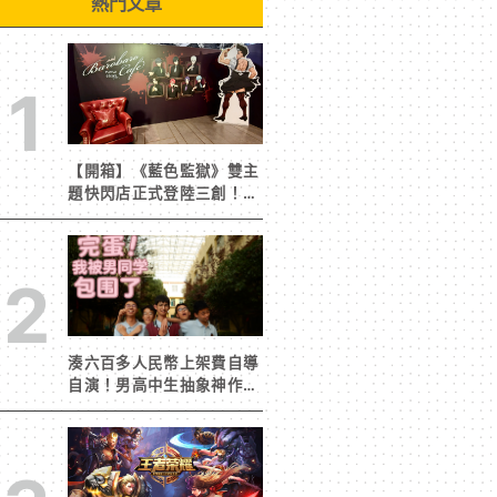
熱門文章
1
【開箱】《藍色監獄》雙主
題快閃店正式登陸三創！造
景與限定周邊搶先看
2
湊六百多人民幣上架費自導
自演！男高中生抽象神作
《完蛋！我被男同學包圍
了》突然爆紅