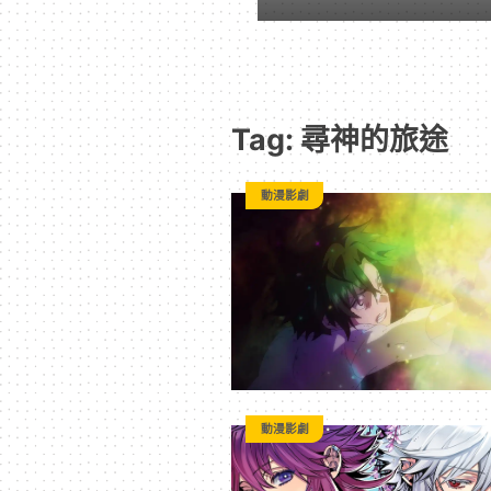
-
遊
Tag: 尋神的旅途
戲
動漫影劇
｜
動
漫
二
動漫影劇
次