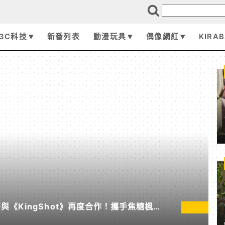
3C科技
新番列表
動漫玩具
偶像網紅
KIRA
《KingShot》再度合作！攜手焦糖楓、
節」活動