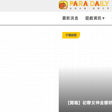
Tag:
尋
最新消息
遊戲資訊
神
手機遊戲
的
旅
途
-
【開箱】初戀女神金娜妍與
Paradaily
柒息地推出「國王燒烤