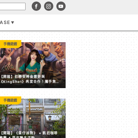
BASE
手機遊戲
手機遊戲
【開箱】初戀女神金娜妍與
《KingShot》再度合作！攜手焦糖
楓、柒息地推出「國王燒烤節」活動
手機遊戲
【開箱】《蛋仔派對》 × 凱岩咖啡 歡慶 4 周年聯名活動
【開箱】《蛋仔派對》 × 凱岩咖啡
歡慶 4 周年聯名活動