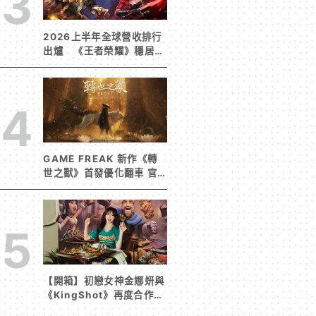
3
2026上半年全球營收排行
出爐 《王者榮耀》穩居榜
首《寒霜啟示錄》緊追在
後！
4
GAME FREAK 新作《轉
世之獸》首發優化翻車 官
方急發聲明承諾提供大量更
新彌補
5
【開箱】初戀女神金娜妍與
《KingShot》再度合作！
攜手焦糖楓、柒息地推出