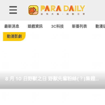
Tag:
奇
最新消息
遊戲資訊
3C科技
新番列表
動漫
異
動漫影劇
博
士
-
8 月 10 日野獸之日 野獸先輩粉絲(？)集體
Paradaily
躺地曬日光浴+惡臭咆嘯
-