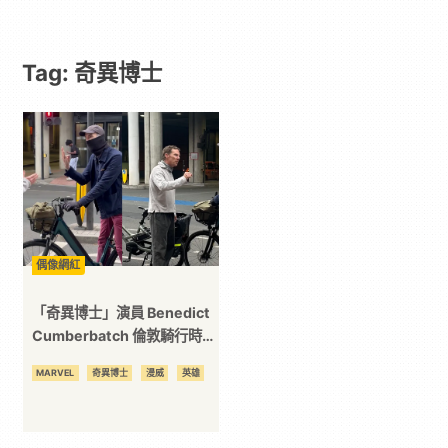
遊
Tag: 奇異博士
戲
｜
動
漫
偶像網紅
二
「奇異博士」演員 Benedict
Cumberbatch 倫敦騎行時與
路人爆發衝突！
次
MARVEL
奇異博士
漫威
英雄
元