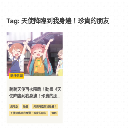
邊！
Tag: 天使降臨到我身邊！珍貴的朋友
珍
貴
的
朋
動漫影劇
友
萌萌天使再次降臨！動畫《天
使降臨到我身邊！珍貴的朋
友》劇場版電影將於12月正式
-
劇場版
動畫
天使降臨到我身邊！
在台上映！
天使降臨到我身邊！珍貴的朋友
電影
Paradaily