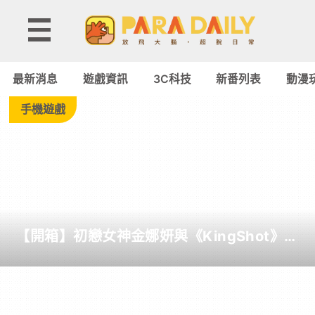
Tag:
天
最新消息
遊戲資訊
3C科技
新番列表
動漫
使
手機遊戲
降
臨
到
【開箱】初戀女神金娜妍與《KingShot》再
我
度合作！攜手焦糖楓、柒息地推出「國王燒
烤節」活動
身