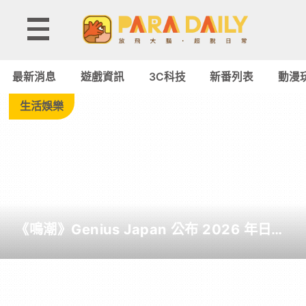
Tag:
吸
最新消息
遊戲資訊
3C科技
新番列表
動漫
塵
生活娛樂
器
-
Paradaily
《鳴潮》Genius Japan 公布 2026 年日本
-
截至目前為止人氣歌單《遠航星的告別》
&《自無垠處歸航之星》入榜
遊