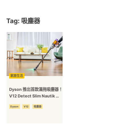
戲
Tag: 吸塵器
｜
動
漫
二
家居生活
次
Dyson 推出首款濕拖吸塵器！
V12 Detect Slim Nautik 一
掃陰霾！
元
Dyson
V12
吸塵器
｜