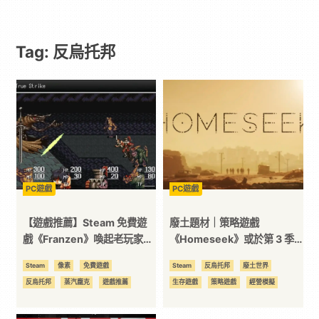
遊
Tag: 反烏托邦
戲
｜
動
漫
PC遊戲
PC遊戲
二
【遊戲推薦】Steam 免費遊
廢土題材｜策略遊戲
戲《Franzen》喚起老玩家回
《Homeseek》或於第 3 季
憶的蒸氣龐克 RPG
發行 現已釋出 Demo 版
次
Steam
像素
免費遊戲
Steam
反烏托邦
廢土世界
反烏托邦
蒸汽龐克
遊戲推薦
生存遊戲
策略遊戲
經營模擬
元