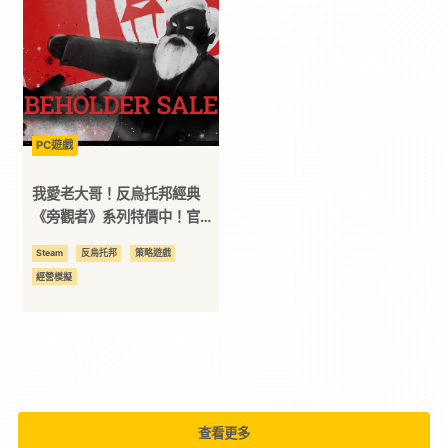
｜
3C
科
PC遊戲
我愛老大哥！反烏托邦經典
技
《旁觀者》系列特價中！官方
釋出 1.1 更新檔
Steam
反烏托邦
策略遊戲
全
經營模擬
方
位
資
查看更多