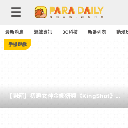
Tag:
反
最新消息
遊戲資訊
3C科技
新番列表
動漫
烏
手機遊戲
托
邦
-
【開箱】初戀女神金娜妍與《KingShot》再
Paradaily
度合作！攜手焦糖楓、柒息地推出「國王燒
烤節」活動
-