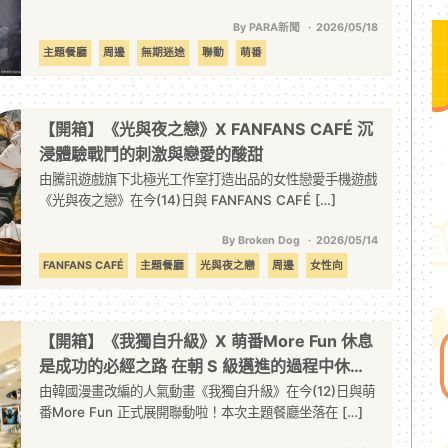
By PARA新聞
2026/05/18
主題餐廳
周邊
無期迷途
聯動
萌番
【開箱】《光與夜之戀》X FANFANS CAFÉ 沉
浸體驗戰鬥的刺激與戀愛的酸甜
由騰訊遊戲旗下北極光工作室打造出品的女性戀愛手機遊戲
《光與夜之戀》在今(14)日與 FANFANS CAFÉ […]
By Broken Dog
2026/05/14
FANFANS CAFÉ
主題餐廳
光與夜之戀
周邊
女性向
戀愛
手機遊戲
聯動
開箱
騰訊
【開箱】《我獨自升級》X 萌番More Fun 休息
是成功的必經之路 在朝 S 級邁進的過程中休整
一下吧
由韓國漫畫改編的人氣動畫《我獨自升級》在今(12)日與萌
番More Fun 正式展開聯動啦！本次主題餐廳坐落在 […]