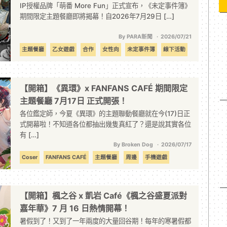
IP授權品牌「萌番 More Fun」正式宣布，《未定事件簿》
期間限定主題餐廳即將揭幕！自2026年7月29日 […]
By PARA新聞
2026/07/21
主題餐廳
乙女遊戲
合作
女性向
未定事件簿
線下活動
聯名
萌番
【開箱】《異環》x FANFANS CAFÉ 期間限定
主題餐廳 7月17日 正式開張！
各位鑑定師，今夏《異環》的主題聯動餐廳就在今(17)日正
式開幕啦！不知道各位都抽出幾隻真紅了？還是說其實各位
有 […]
By Broken Dog
2026/07/17
Coser
FANFANS CAFÉ
主題餐廳
周邊
手機遊戲
新角色
異環
聯動
開箱
【開箱】楓之谷 x 凱岩 Café《楓之谷盛夏派對
嘉年華》7 月 16 日熱情開幕！
暑假到了！又到了一年兩度的大量回谷期！每年的寒暑假都