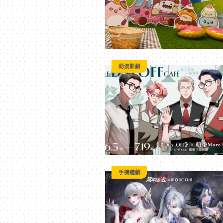
訊
平
動漫影劇
台
手機遊戲