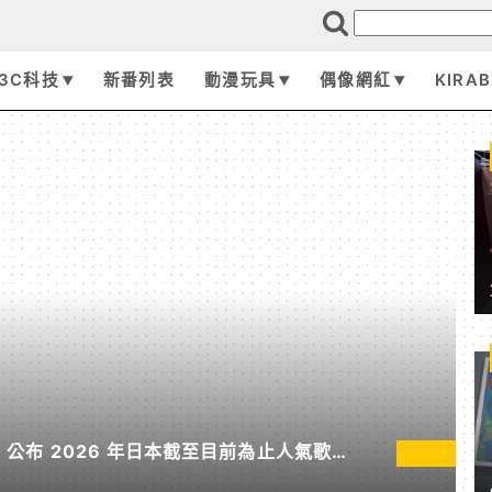
3C科技
新番列表
動漫玩具
偶像網紅
KIRA
pan 公布 2026 年日本截至目前為止人氣歌單
無垠處歸航之星》入榜