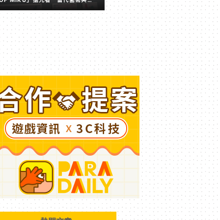
擬歌姬激盪出的全新火花