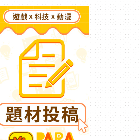
了》突然爆紅