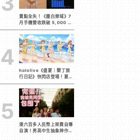
3
賣點全失！《塵白禁域》7
月手機營收跌破 5,000 美
元 停服整改後玩家大量流
失
4
hololive《盛夏｜墾丁旅
行日記》快閃店登場！夏日
風情限定周邊首度公開
5
湊六百多人民幣上架費自導
自演！男高中生抽象神作
《完蛋！我被男同學包圍