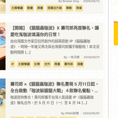
By Broken Dog
2026/05/13
主題餐廳
動畫
周邊
我獨自升級
聯動
萌番
【開箱】《貓貓蟲咖波》X 壽司郎再度聯名，讓
愛吃鬼咖波填滿你的日常！
由台灣圖文作家亞拉所創作的超萌原創 IP《貓貓蟲咖
波》，時隔一年後又再次與台灣壽司郎攜手聯動啦！本次活
動時間將 […]
By 一枚月餅
2026/05/11
IP
主題餐廳
台灣
合作
周邊
壽司郎
插畫
線下活動
聯名
貓貓蟲咖波
壽司郎 ×《貓貓蟲咖波》聯名賣萌 5 月11日起，
全台啟動「咖波躲貓貓大戰」４款聯名餐點、14
款療癒周邊，邀粉絲一起來喵～
咖波迷快集合！壽司郎攜手台灣人氣插畫 IP《貓貓蟲咖
波》聯名合作，於 5 月 11 日（一）至 6 月 14 […]
By PARA新聞
2026/05/07