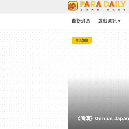
Tag:
主
最新消息
遊戲資訊
題
生活娛樂
餐
廳
-
Paradaily
《鳴潮》Genius Ja
-
《遠航星的告別》&《自