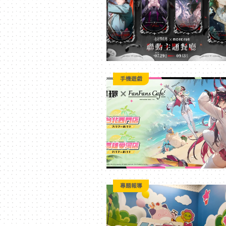
｜
3C
科
手機遊戲
技
全
方
專題報導
位
資