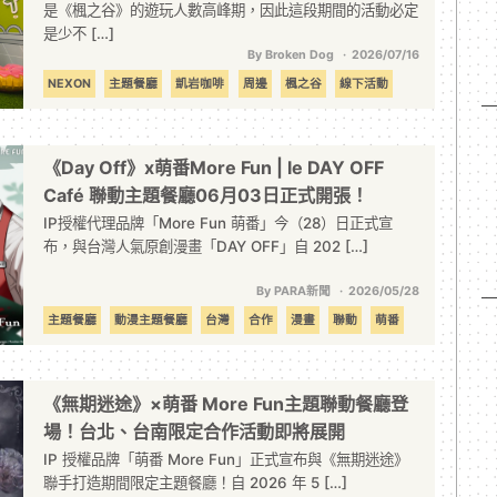
是《楓之谷》的遊玩人數高峰期，因此這段期間的活動必定
是少不 […]
By Broken Dog
2026/07/16
NEXON
主題餐廳
凱岩咖啡
周邊
楓之谷
線下活動
《Day Off》x萌番More Fun | le DAY OFF
Café 聯動主題餐廳06月03日正式開張！
IP授權代理品牌「More Fun 萌番」今（28）日正式宣
布，與台灣人氣原創漫畫「DAY OFF」自 202 […]
By PARA新聞
2026/05/28
主題餐廳
動漫主題餐廳
台灣
合作
漫畫
聯動
萌番
《無期迷途》×萌番 More Fun主題聯動餐廳登
場！台北、台南限定合作活動即將展開
IP 授權品牌「萌番 More Fun」正式宣布與《無期迷途》
聯手打造期間限定主題餐廳！自 2026 年 5 […]