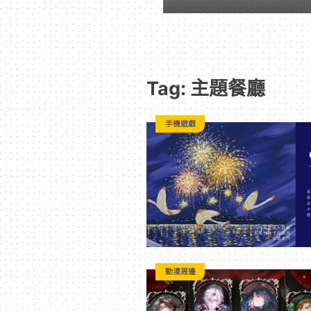
遊
戲
Tag: 主題餐廳
｜
手機遊戲
動
漫
二
次
動漫周邊
元