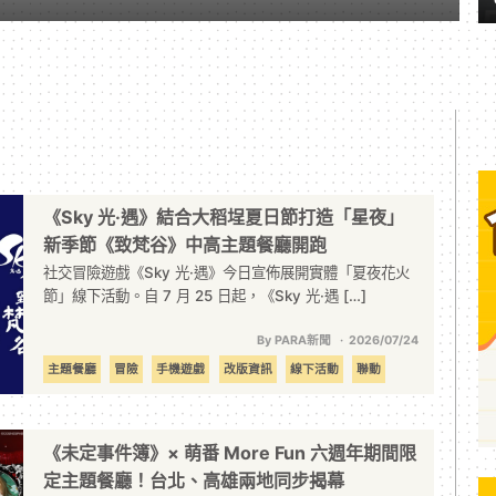
《Sky 光·遇》結合大稻埕夏日節打造「星夜」
新季節《致梵谷》中高主題餐廳開跑
社交冒險遊戲《Sky 光·遇》今日宣佈展開實體「夏夜花火
節」線下活動。自 7 月 25 日起，《Sky 光·遇 […]
By PARA新聞
2026/07/24
主題餐廳
冒險
手機遊戲
改版資訊
線下活動
聯動
《未定事件簿》× 萌番 More Fun 六週年期間限
定主題餐廳！台北、高雄兩地同步揭幕