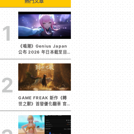
熱門文章
1
《鳴潮》Genius Japan
公布 2026 年日本截至目
前為止人氣歌單《遠航星的
告別》&《自無垠處歸航之
星》入榜
2
GAME FREAK 新作《轉
世之獸》首發優化翻車 官
方急發聲明承諾提供大量更
新彌補