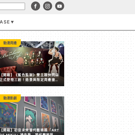
BASE
遊戲資訊
動漫周邊
【開箱】《藍色監獄》雙主題快閃店
正式登陸三創！造景與限定周邊搶先
看
動漫影劇
賣點全失！《塵白禁域》7 月手機營收跌破 5,000 美元 
【開箱】初音未來當代藝術展「ART
後玩家大量流失
OF MIKU」搶先看 當代藝術與虛