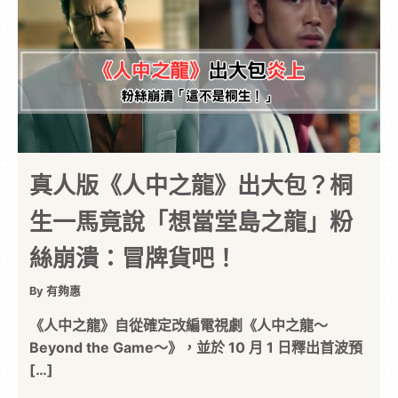
真人版《人中之龍》出大包？桐
生一馬竟說「想當堂島之龍」粉
絲崩潰：冒牌貨吧！
By 有夠惠
《人中之龍》自從確定改編電視劇《人中之龍～
Beyond the Game～》，並於 10 月 1 日釋出首波預
[…]