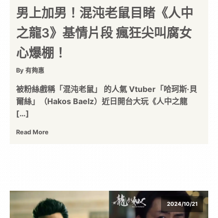
男上加男！混沌老鼠目睹《人中
之龍3》基情片段 瘋狂尖叫腐女
心爆棚！
By 有夠惠
被粉絲戲稱「混沌老鼠」 的人氣 Vtuber「哈珂斯·貝
爾絲」（Hakos Baelz）近日開台大玩《人中之龍
[…]
Read More
2024/10/21