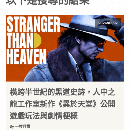
以下是搜尋的結果
次
元
2026/05/07
｜
3C
科
技
橫跨半世紀的黑道史詩，人中之
龍工作室新作《異於天堂》公開
全
遊戲玩法與劇情梗概
方
By 一枚月餅