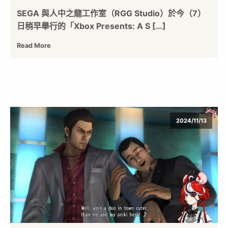
SEGA 與人中之龍工作室（RGG Studio）於今（7）
位
日稍早舉行的「Xbox Presents: A S […]
資
Read More
訊
平
2024/11/13
台