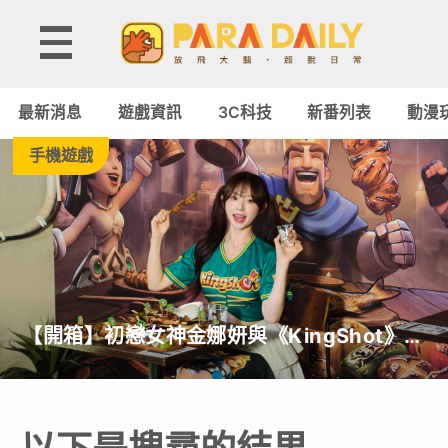
Paradaily
-
最新消息
遊戲資訊
3C科技
新番列表
動漫
遊
手機遊戲
戲
｜
動
【開箱】初戀女神金娜妍與《KingShot》再
漫
度合作！攜手焦糖楓、柒息地推出「國王燒
烤節」活動
二