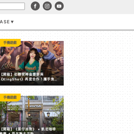
BASE
手機遊戲
手機遊戲
【開箱】初戀女神金娜妍與
《KingShot》再度合作！攜手焦糖
楓、柒息地推出「國王燒烤節」活動
手機遊戲
【開箱】《蛋仔派對》 × 凱岩咖啡 歡慶 4 周年聯名活動
【開箱】《蛋仔派對》 × 凱岩咖啡
歡慶 4 周年聯名活動