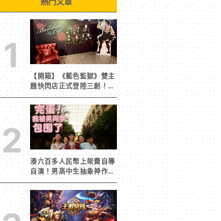
熱門文章
1
【開箱】《藍色監獄》雙主
題快閃店正式登陸三創！造
景與限定周邊搶先看
2
湊六百多人民幣上架費自導
自演！男高中生抽象神作
《完蛋！我被男同學包圍
了》突然爆紅