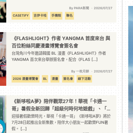
By PARA新聞
2026/07/27
CASETiFY
吉伊卡哇
手機殼
聯名
《FLASHLIGHT》作者 YANGMA 首度來台 與
百位粉絲同慶漫畫博覽會簽名會
台灣角川今年邀請韓國 BL 漫畫《FLASHLIGHT》作者
YANGMA 首次來台舉辦簽名會，配合《FLAS […]
By 一枚月餅
2026/07/27
2026 漫畫博覽會
BL
漫畫
簽名會
線下活動
《新哆啦A夢》陪伴觀眾27年！華視「卡通一
哥」暑假全新回歸「超級何時何地遊戲」、「音
樂番薯」爆笑登場 陪大小朋友歡樂FUN暑假
迎接暑假歡樂時光，華視「卡通一哥」《新哆啦A夢》將於
7月28日起推出全新集數，陪伴大小朋友一起歡樂FUN暑
假。 […]