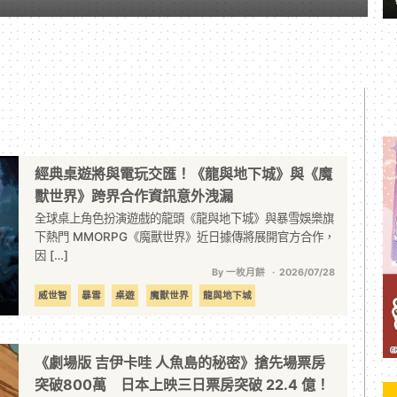
經典桌遊將與電玩交匯！《龍與地下城》與《魔
獸世界》跨界合作資訊意外洩漏
全球桌上角色扮演遊戲的龍頭《龍與地下城》與暴雪娛樂旗
下熱門 MMORPG《魔獸世界》近日據傳將展開官方合作，
因 […]
By 一枚月餅
2026/07/28
威世智
暴雪
桌遊
魔獸世界
龍與地下城
《劇場版 吉伊卡哇 人魚島的秘密》搶先場票房
突破800萬 日本上映三日票房突破 22.4 億！