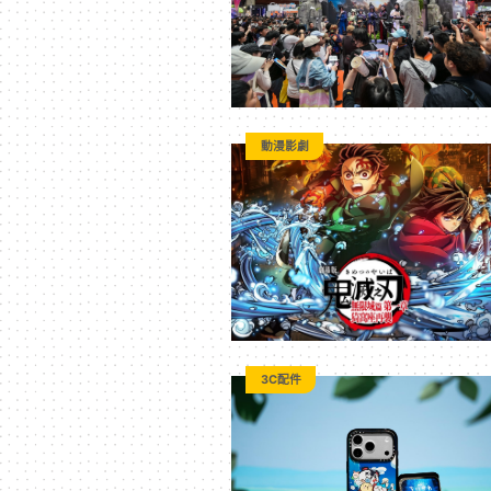
平
台
動漫影劇
3C配件