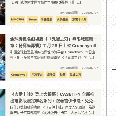
代理的武俠開放世界動作冒險RPG遊戲《燕 […]
By PARA新聞
2026/07/27
MMORPG
Steam
手機遊戲
武俠遊戲
燕雲十六聲
網易
金球獎提名劇場版《「鬼滅之刃」無限城篇第一
章：猗窩座再襲》7 月 28 日上架 Crunchyroll
引領全球動漫風潮的指標性串流平台 Crunchyroll 今日宣
布，創下多項票房紀錄的動畫電影《「鬼滅之刃」無 […]
By PARA新聞
2026/07/27
Crunchyroll
串流平台
劇場版
動畫
鬼滅之刃
《吉伊卡哇》登上大銀幕！CASETiFY 全新推
出電影版限定聯名系列，跟著吉伊卡哇、兔兔和
小八貓一起探索神秘島嶼
陪伴無數粉絲的療癒 IP《吉伊卡哇》再度人氣回歸！為歡
慶吉伊卡哇首部電影《劇場版吉伊卡哇：人魚島的秘 […]