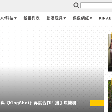
3C科技
新番列表
動漫玩具
偶像網紅
KIRA
《KingShot》再度合作！攜手焦糖楓、
節」活動