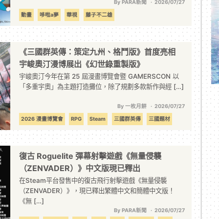
By PARA新聞
2026/07/27
動畫
哆啦a夢
華視
藤子不二雄
《三國群英傳：策定九州、格鬥版》首度亮相
宇峻奧汀漫博展出《幻世錄重製版》
宇峻奧汀今年在第 25 屆漫畫博覽會暨 GAMERSCON 以
「多重宇奧」為主題打造攤位，除了規劃多款新作與經 […]
By 一枚月餅
2026/07/27
2026 漫畫博覽會
RPG
Steam
三國群英傳
三國題材
回合制
宇峻奧汀
幻世錄
格鬥遊戲
重製
復古 Roguelite 彈幕射擊遊戲《無量侵襲
（ZENVADER）》中文版現已釋出
在Steam平台發售中的復古飛行射擊遊戲《無量侵襲
（ZENVADER）》，現已釋出繁體中文和簡體中文版！
《無 […]
By PARA新聞
2026/07/27