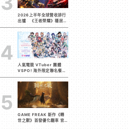
3
2026上半年全球營收排行
出爐 《王者榮耀》穩居榜
首《寒霜啟示錄》緊追在
後！
4
人氣電競 VTuber 團體
VSPO! 海外限定聯名餐廳
《Sail Beyond！～駛向
更遠的彼方～》今夏登場！
5
GAME FREAK 新作《轉
世之獸》首發優化翻車 官
方急發聲明承諾提供大量更