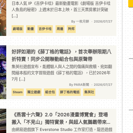
日本人氣 IP《吉伊卡哇》最新動畫電影《劇場版 吉伊卡哇
人魚島的秘密》上週末於日本上映，首三天票房累計突破
[…]
By 一枚月餅
2026/07/27
劇場版
動畫
吉伊卡哇
周邊
羚邦
好評如潮的《薛丁格的電話》，首次舉辦限期八
折特賣！同步公開聯動組合包與原聲帶
集英社遊戲宣布，能體驗人與人之間的傷痛與救贖、宛如翻
閱繪本般的文字冒險遊戲《薛丁格的電話》，已於2026年
7月 […]
By PARA新聞
2026/07/27
Steam
獨立遊戲
組合包
薛丁格的電話
集英社
《燕雲十六聲》2.0「2026漫畫博覽會」登場
搬入「不見山」獨特實景，與超人氣鵝霸帶來豐
富驚喜！
由網易遊戲旗下 Everstone Studio 工作室打造，龍邑遊戲