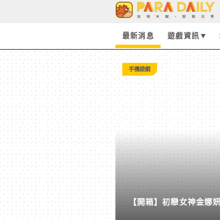
最
新
最新消息
遊戲資訊
消
手機遊戲
息
-
Paradaily
-
【開箱】初戀女神金娜妍與
遊
柒息地推出「國王燒烤