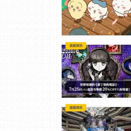
3C
科
技
遊戲資訊
全
方
位
遊戲資訊
資
訊