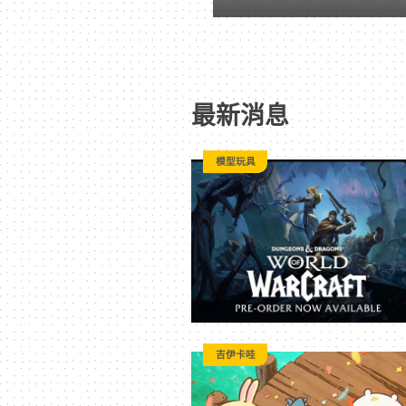
戲
｜
最新消息
動
模型玩具
漫
二
次
元
吉伊卡哇
｜